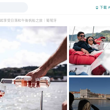
下載 A
起享受日落和午後帆船之旅｜葡萄牙