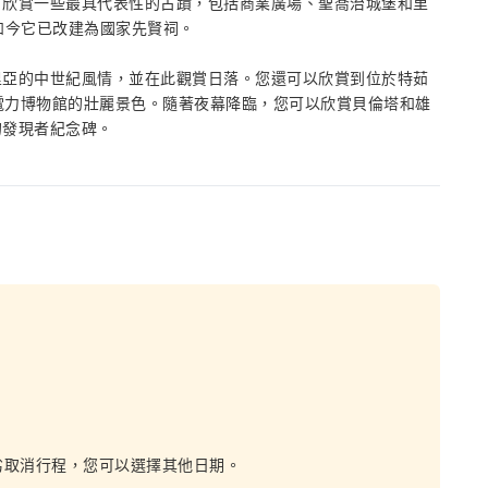
。欣賞一些最具代表性的古蹟，包括商業廣場、聖喬治城堡和里
如今它已改建為國家先賢祠。
里亞的中世紀風情，並在此觀賞日落。您還可以欣賞到位於特茹
 和電力博物館的壯麗景色。隨著夜幕降臨，您可以欣賞貝倫塔和雄
的發現者紀念碑。
劣取消行程，您可以選擇其他日期。