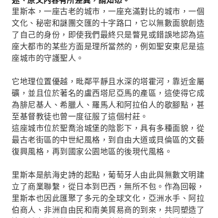
述、原文內容有所差異，請知悉。
里斯本，一座古老的城市，一座充滿對比的城市，一個
文化、秘密和謎團交匯的十字路口，它以無數面貌創造
了自己的身份，即使我們最終只是瞥見或錯誤地認為這
座大都市的某些方面是理所當然的，例如聖安東尼是這
座城市的守護聖人。
它地理位置優越，毗鄰平靜且水深的塔霍河，靠近金屬
礦，並且位於著名的盧西塔尼亞馬的產區，這使得它成
為腓尼基人、希臘人、羅馬人和阿拉伯人的歇腳點，甚
至基督教徒也曾一度征服了這個村莊。
這座城市位於聖喬治城堡的陰影下，具有多種面貌，從
最古老街區的中世紀風格，到自由大道或貝倫區的文藝
復興風格，再到國家公園地區的後現代風格。
里斯本是航海史詩的起點，葡萄牙人由此與無數文明建
立了商業聯繫，從日本到巴西，無所不包。作為回報，
里斯本也因此匯聚了多元的全球文化，亞洲水手、阿拉
伯商人、非洲自由民和南美貿易商的到來，共同塑造了