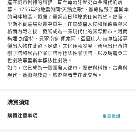
這座城市獨特的風貌，直至葡萄牙歷史黃金時代的落
幕。 1755年的地震如同“天鵝之歌”，徹底摧毀了里斯本
的河畔地區，扼殺了重返昔日輝煌的任何希望。然而，
里斯本從這場災難中重生，在拿破崙入侵和佩德羅與米
格爾內戰之後，發展成為一座現代化的國際都市。阿爾
梅達·加雷特、費爾南多·佩索阿、亞歷山大·赫庫拉諾等
傑出人物在此留下足跡，文化蓬勃發展，湧現出巴西拉
咖啡館和尼古拉咖啡館等標誌性咖啡館，以及瑪麗亞二
世劇院等里斯本標誌性劇院。
如今，它已成為一個國際大都市，歷史與科技、古典與
現代、藝術與教育、旅遊與商業在此交融。
購買須知
購買注意事項
重要資訊