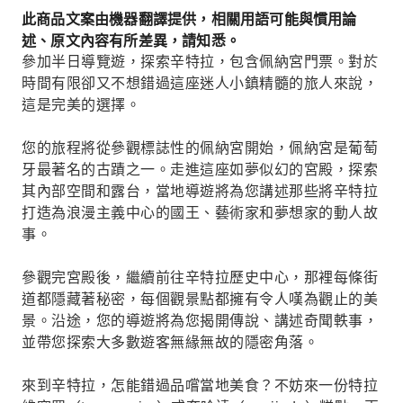
此商品文案由機器翻譯提供，相關用語可能與慣用論
述、原文內容有所差異，請知悉。
參加半日導覽遊，探索辛特拉，包含佩納宮門票。對於
時間有限卻又不想錯過這座迷人小鎮精髓的旅人來說，
這是完美的選擇。
您的旅程將從參觀標誌性的佩納宮開始，佩納宮是葡萄
牙最著名的古蹟之一。走進這座如夢似幻的宮殿，探索
其內部空間和露台，當地導遊將為您講述那些將辛特拉
打造為浪漫主義中心的國王、藝術家和夢想家的動人故
事。
參觀完宮殿後，繼續前往辛特拉歷史中心，那裡每條街
道都隱藏著秘密，每個觀景點都擁有令人嘆為觀止的美
景。沿途，您的導遊將為您揭開傳說、講述奇聞軼事，
並帶您探索大多數遊客無緣無故的隱密角落。
來到辛特拉，怎能錯過品嚐當地美食？不妨來一份特拉