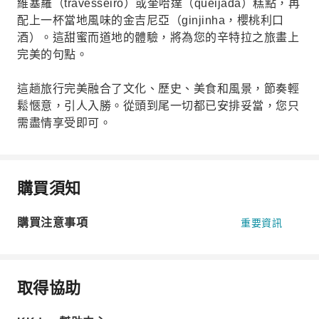
維塞羅（travesseiro）或奎哈達（queijada）糕點，再
配上一杯當地風味的金吉尼亞（ginjinha，櫻桃利口
酒）。這甜蜜而道地的體驗，將為您的辛特拉之旅畫上
完美的句點。
這趟旅行完美融合了文化、歷史、美食和風景，節奏輕
鬆愜意，引人入勝。從頭到尾一切都已安排妥當，您只
需盡情享受即可。
購買須知
購買注意事項
重要資訊
取得協助