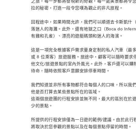
之旅，每一步都將發現新的奇觀，每一處美景都將令
拉的秘密，打造一段令您嘆為觀止的非凡旅程。
回程途中，如果時間允許，我們可以順道去卡斯凱什
落迷人的海灘。此外，還有地獄之口（Boca do Inferno
有雞和孔雀）、漂亮的遊艇碼頭和迷人的海濱。
這是一項完全根據客戶需求量身定制的私人汽車（最多可
或 8 位乘客）旅遊服務。旅途中，顧客可以隨時要
他文化/旅遊景點的室內外風光。此外，客戶還可以購
待命，隨時依照客戶意願安排停車時間。
我們知道並非所有事物都符合每個人的口味，所以我
他是否打算去某些景點所在的區域。
這兩個旅遊團的行程安排並無不同，最大的區別在於
少的景點。
所提供的行程安排僅為一日遊的範例/建議。由於此行
將取決於您參觀的景點以及在每個景點停留的時間。