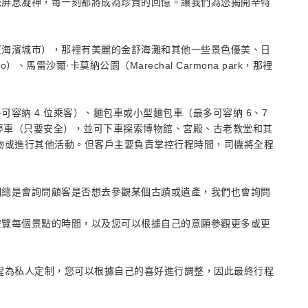
您屏息凝神，每一刻都將成為珍貴的回憶。讓我們為您揭開辛特
（海濱城市），那裡有美麗的金舒海灘和其他一些景色優美、日
）、馬雷沙爾·卡莫納公園（Marechal Carmona park，那裡
容納 4 位乘客）、麵包車或小型麵包車（最多可容納 6、7
求停車（只要安全），並可下車探索博物館、宮殿、古老教堂和其
物或進行其他活動。但客戶主要負責掌控行程時間，司機將全程
們總是會詢問顧客是否想去參觀某個古蹟或遺產，我們也會詢問
遊覽每個景點的時間，以及您可以根據自己的意願參觀更多或更
程為私人定制，您可以根據自己的喜好進行調整，因此最終行程