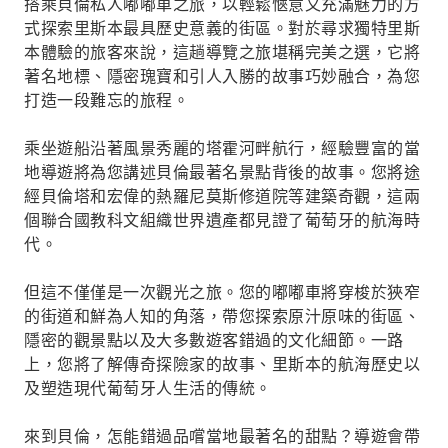
搭乘貝倫私人嘟嘟車之旅，以輕鬆愜意又充滿魅力的方
式探索里斯本最具歷史意義的街區。對於尋求獨特里斯
本體驗的旅客來說，這趟導覽之旅堪稱完美之選，它將
著名地標、隱密瑰寶和引人入勝的故事巧妙融合，為您
打造一段難忘的旅程。
乘坐遊船沿著風景秀麗的塔霍河畔航行，經驗豐富的當
地導遊將為您講述貝倫最著名景點背後的故事。您將途
經貝倫塔和宏偉的熱羅尼莫斯修道院等建築奇觀，這兩
個聯合國教科文組織世界遺產都見證了葡萄牙的航海時
代。
但這不僅僅是一次觀光之旅。您的嘟嘟車將穿梭於狹窄
的街道和鮮為人知的角落，帶您探索原汁原味的街區、
隱密的觀景點以及大多數遊客錯過的文化細節。一路
上，您將了解傳奇探險家的故事、里斯本的航海歷史以
及塑造現代葡萄牙人生活的傳統。
來到貝倫，怎能錯過品嚐當地最著名的甜點？導遊會帶