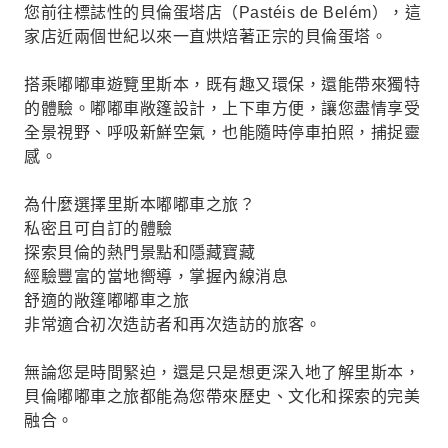
您前往標誌性的貝倫蛋塔店（Pastéis de Belém），這
家店近兩個世紀以來一直烘焙著正宗的貝倫蛋塔。
搭乘嘟嘟車遊覽里斯本，既有趣又環保，還能帶來獨特
的體驗。嘟嘟車敞篷設計，上下車方便，讓您盡情享受
全景視野、呼吸新鮮空氣，也能隨時停車拍照，捕捉靈
感。
為什麼選擇里斯本嘟嘟車之旅？
私密且可自訂的體驗
探索貝倫的熱門景點和隱藏寶藏
經驗豐富的當地嚮導，掌握內線消息
舒適的敞篷嘟嘟車之旅
非常適合初次造訪者和再次造訪的旅客。
無論您是時間緊迫，還是只是想更深入地了解里斯本，
貝倫嘟嘟車之旅都能為您帶來歷史、文化和探索的完美
融合。