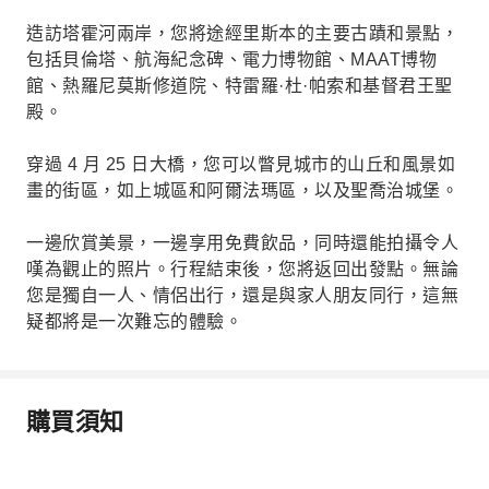
造訪塔霍河兩岸，您將途經里斯本的主要古蹟和景點，
包括貝倫塔、航海紀念碑、電力博物館、MAAT博物
館、熱羅尼莫斯修道院、特雷羅·杜·帕索和基督君王聖
殿。
穿過 4 月 25 日大橋，您可以瞥見城市的山丘和風景如
畫的街區，如上城區和阿爾法瑪區，以及聖喬治城堡。
一邊欣賞美景，一邊享用免費飲品，同時還能拍攝令人
嘆為觀止的照片。行程結束後，您將返回出發點。無論
您是獨自一人、情侶出行，還是與家人朋友同行，這無
疑都將是一次難忘的體驗。
購買須知