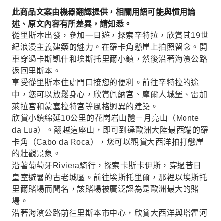
沿著海濱公路返回里斯本，欣賞塔霍河口的美景。
此商品文案由機器翻譯提供，相關用語可能與慣用論
述、原文內容有所差異，請知悉。
從里斯本出發，參加一日遊，探索辛特拉，欣賞其19世
紀浪漫主義建築的魅力。在羅卡角懸崖上拍照留念。開
車穿過卡斯凱什和埃斯托里爾小鎮，然後沿著海濱公路
返回里斯本。
享受從里斯本住處門口接您的便利。前往辛特拉的途
中，您可以放鬆身心，欣賞佩納宮、摩爾人城堡、雷加
萊拉宮和蒙塞拉特宮等風格迥異的建築。
欣賞小鎮綿延10公里的花崗岩山體－月亮山（Monte
da Lua）。翻越這座山，即可到達歐洲大陸最西端的羅
卡角（Cabo da Roca），您可以觀賞大西洋拍打懸崖
的壯觀景象。
沿著葡萄牙Riviera騎行，探索卡斯卡伊斯，穿過昔日
皇室避暑的古老城區。前往埃斯托里爾，那裡以埃斯托
里爾賭場而聞名，該賭場被廣泛認為是歐洲最大的賭
場。
沿著海濱公路前往里斯本市中心，欣賞大西洋與塔霍河