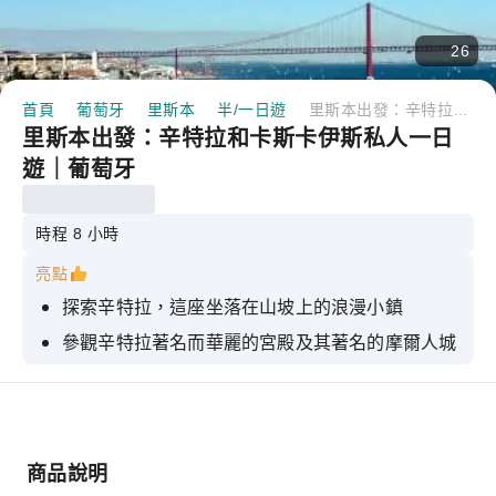
26
首頁
葡萄牙
里斯本
半/一日遊
里斯本出發：辛特拉和卡斯卡伊斯私人一日遊｜葡萄牙
里斯本出發：辛特拉和卡斯卡伊斯私人一日
遊｜葡萄牙
時程 8 小時
亮點
探索辛特拉，這座坐落在山坡上的浪漫小鎮
參觀辛特拉著名而華麗的宮殿及其著名的摩爾人城
堡。
眺望歐洲大陸最西端的浩瀚大西洋。
遊覽卡斯凱什和埃斯托里爾，葡萄牙Riviera最富
裕的城鎮。
商品說明