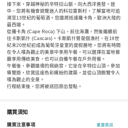
接下來，穿越神秘的辛特拉山脈，向大西洋進發。途
中，您將有機會遊覽迷人的科拉雷斯村，了解當地可追
溯至13世紀的葡萄酒。您還將抵達羅卡角，歐洲大陸的
最西端。
從羅卡角 (Cape Roca) 下山，前往海灘，然後繼續前
往卡斯凱什 (Cascais)。卡斯凱什曾是個漁村，在19世
紀末20世紀初成為葡萄牙皇室的度假勝地。您將有時間
在令人嘆為觀止的美景中享用午餐，可以選擇在當地餐
廳享用傳統美食，也可以自備午餐在戶外用餐。
午餐後，參觀雄偉的佩納宮，它坐在辛特拉山頂。參加
導覽遊，欣賞這座色彩繽紛的建築，並從山頂飽覽令人
嘆為觀止的全景。
行程結束後，您將被送回原出發點。
購買須知
購買注意事項
重要資訊