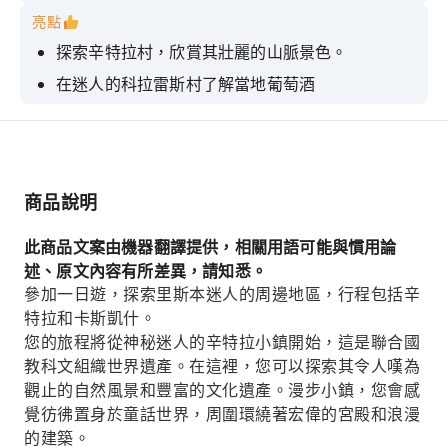
亮點
探索辛特拉村，欣賞其壯麗的山脈景色。
在迷人的科拉雷斯村了解當地葡萄酒
參觀羅卡角，歐洲大陸的最西端。
盡情享受卡斯凱什風景如畫的漁村風光
千萬不要錯過參加導覽遊探索佩納宮的機會。
商品說明
此商品文案由機器翻譯提供，相關用語可能與慣用論
述、原文內容有所差異，請知悉。
參加一日遊，探索里斯本迷人的周邊地區，行程包括辛
特拉和卡斯凱什。
您的旅程將從神秘迷人的辛特拉小鎮開始，這是聯合國
教科文組織世界遺產。在這裡，您可以探索其令人嘆為
觀止的自然風景和豐富的文化遺產。漫步小鎮，您會感
覺彷彿置身於童話世界，周圍環繞著宏偉的宮殿和浪漫
的建築。