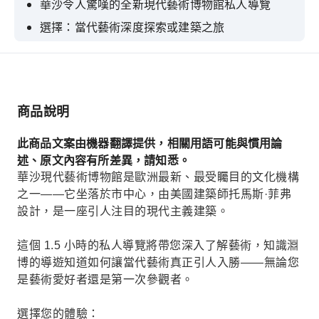
華沙令人驚嘆的全新現代藝術博物館私人導覽
選擇：當代藝術深度探索或建築之旅
門票已包含在內——無需排隊，全程有專業導遊陪
同。
探索托馬斯菲弗的建築概念，欣賞城市全景
商品說明
體驗華沙首都中心地帶最新的文化地標之一
此商品文案由機器翻譯提供，相關用語可能與慣用論
述、原文內容有所差異，請知悉。
華沙現代藝術博物館是歐洲最新、最受矚目的文化機構
之一——它坐落於市中心，由美國建築師托馬斯·菲弗
設計，是一座引人注目的現代主義建築。
這個 1.5 小時的私人導覽將帶您深入了解藝術，知識淵
博的導遊知道如何讓當代藝術真正引人入勝——無論您
是藝術愛好者還是第一次參觀者。
選擇您的體驗：