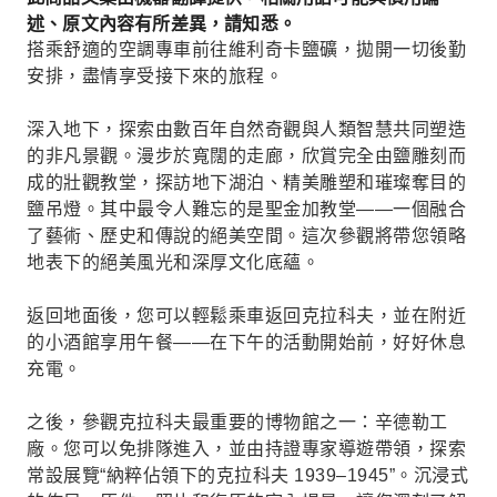
述、原文內容有所差異，請知悉。
搭乘舒適的空調專車前往維利奇卡鹽礦，拋開一切後勤
安排，盡情享受接下來的旅程。
深入地下，探索由數百年自然奇觀與人類智慧共同塑造
的非凡景觀。漫步於寬闊的走廊，欣賞完全由鹽雕刻而
成的壯觀教堂，探訪地下湖泊、精美雕塑和璀璨奪目的
鹽吊燈。其中最令人難忘的是聖金加教堂——一個融合
了藝術、歷史和傳說的絕美空間。這次參觀將帶您領略
地表下的絕美風光和深厚文化底蘊。
返回地面後，您可以輕鬆乘車返回克拉科夫，並在附近
的小酒館享用午餐——在下午的活動開始前，好好休息
充電。
之後，參觀克拉科夫最重要的博物館之一：辛德勒工
廠。您可以免排隊進入，並由持證專家導遊帶領，探索
常設展覽“納粹佔領下的克拉科夫 1939–1945”。沉浸式