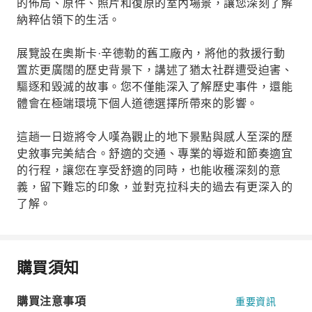
的佈局、原件、照片和復原的室內場景，讓您深刻了解
納粹佔領下的生活。
展覽設在奧斯卡·辛德勒的舊工廠內，將他的救援行動
置於更廣闊的歷史背景下，講述了猶太社群遭受迫害、
驅逐和毀滅的故事。您不僅能深入了解歷史事件，還能
體會在極端環境下個人道德選擇所帶來的影響。
這趟一日遊將令人嘆為觀止的地下景點與感人至深的歷
史敘事完美結合。舒適的交通、專業的導遊和節奏適宜
的行程，讓您在享受舒適的同時，也能收穫深刻的意
義，留下難忘的印象，並對克拉科夫的過去有更深入的
了解。
購買須知
購買注意事項
重要資訊