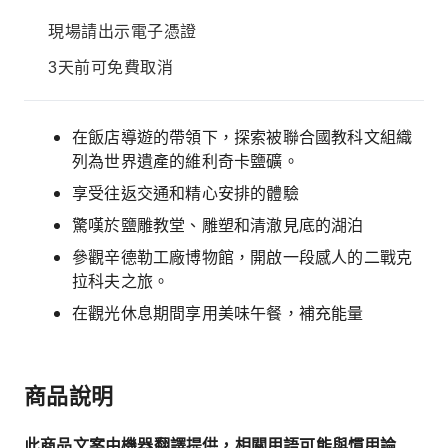
現場請出示電子憑證
3天前可免費取消
在飯店導遊的帶領下，探索被聯合國教科文組織
列為世界遺產的維利奇卡鹽礦。
享受往返交通和精心安排的體驗
驚嘆於鹽雕教堂、雕塑和清澈見底的湖泊
參觀辛德勒工廠博物館，開啟一段感人的二戰克
拉科夫之旅。
在觀光休息期間享用美味午餐，補充能量
商品說明
此商品文案由機器翻譯提供，相關用語可能與慣用論