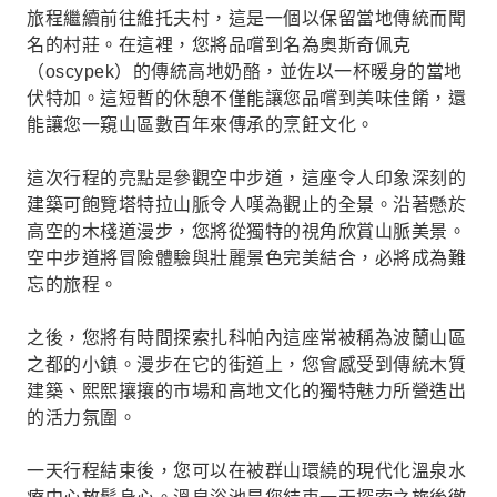
旅程繼續前往維托夫村，這是一個以保留當地傳統而聞
名的村莊。在這裡，您將品嚐到名為奧斯奇佩克
（oscypek）的傳統高地奶酪，並佐以一杯暖身的當地
伏特加。這短暫的休憩不僅能讓您品嚐到美味佳餚，還
能讓您一窺山區數百年來傳承的烹飪文化。
這次行程的亮點是參觀空中步道，這座令人印象深刻的
建築可飽覽塔特拉山脈令人嘆為觀止的全景。沿著懸於
高空的木棧道漫步，您將從獨特的視角欣賞山脈美景。
空中步道將冒險體驗與壯麗景色完美結合，必將成為難
忘的旅程。
之後，您將有時間探索扎科帕內這座常被稱為波蘭山區
之都的小鎮。漫步在它的街道上，您會感受到傳統木質
建築、熙熙攘攘的市場和高地文化的獨特魅力所營造出
的活力氛圍。
一天行程結束後，您可以在被群山環繞的現代化溫泉水