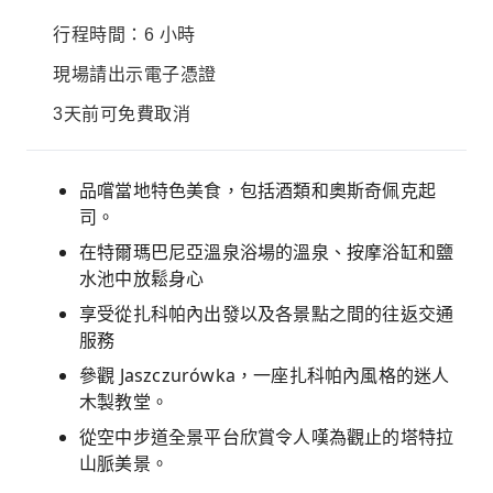
行程時間：6 小時
現場請出示電子憑證
3天前可免費取消
品嚐當地特色美食，包括酒類和奧斯奇佩克起
司。
在特爾瑪巴尼亞溫泉浴場的溫泉、按摩浴缸和鹽
水池中放鬆身心
享受從扎科帕內出發以及各景點之間的往返交通
服務
參觀 Jaszczurówka，一座扎科帕內風格的迷人
木製教堂。
從空中步道全景平台欣賞令人嘆為觀止的塔特拉
山脈美景。