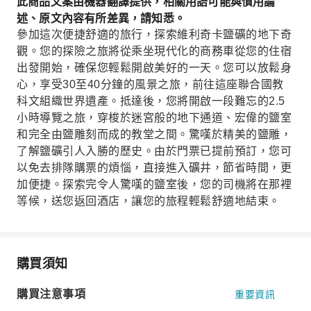
此商品文案由機器翻譯提供，相關用語可能與慣用論
述、原文內容有所差異，請知悉。
參加這次便捷舒適的旅行，探索維利奇卡鹽礦的地下奇
觀。您的探險之旅將從乘坐現代化的商務車從您的住宿
出發開始，確保您輕鬆開啟美好的一天。您可以放鬆身
心，享受30至40分鐘的風景之旅，前往這座聯合國教
科文組織世界遺產。抵達後，您將開啟一段難忘的2.5
小時導覽之旅，穿梭於迷宮般的地下通道、宏偉的鹽室
和完全由鹽雕刻而成的教堂之間。驚嘆於精美的鹽雕，
了解鹽礦引人入勝的歷史。由於門票已提前預訂，您可
以免去排隊購票的煩惱，直接進入礦井，節省時間，更
加便捷。探索完令人驚嘆的鹽室後，您的司機將在那裡
等候，送您返回酒店，讓您的旅程輕鬆舒適地結束。
購買須知
購買注意事項
重要資訊