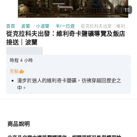
12
首頁
波蘭
小波蘭
半/一日遊
從克拉科夫出發：維利奇卡鹽礦導覽及飯店接送｜波蘭
從克拉科夫出發：維利奇卡鹽礦導覽及飯店
接送｜波蘭
時程 4 小時
亮點
漫步於迷人的維利奇卡鹽礦，彷彿穿越回歷史之
中。
參加 2.5 小時的導覽遊，沉浸在鹽礦的歷史和美景
之中。
享受免排隊入場門票帶來的便利
商品說明
從您的住處接您，讓您輕鬆開啟新的一天
享受往返接送的便利，送您返回飯店。