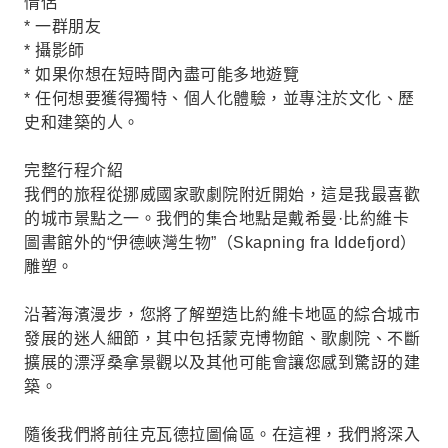
情侶
* 一群朋友
* 攝影師
* 如果你想在短時間內盡可能多地遊覽
* 任何想要獲得獨特、個人化體驗，並專注於文化、歷
史和建築的人。
完整行程介紹
我們的旅程從挪威國家歌劇院附近開始，這是我最喜歡
的城市景點之一。我們的集合地點是戴希曼·比約維卡
圖書館外的“伊德峽灣生物”（Skapning fra Iddefjord）
雕塑。
沿著海濱漫步，您將了解塑造比約維卡地區的綜合城市
發展的迷人細節，其中包括蒙克博物館、歌劇院、不斷
擴展的漂浮桑拿景觀以及其他可能會讓您感到驚訝的建
築。
隨後我們將前往克瓦德拉圖倫區。在這裡，我們將深入