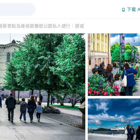
下載 A
精華景點及維格蘭雕塑公園私人健行｜挪威