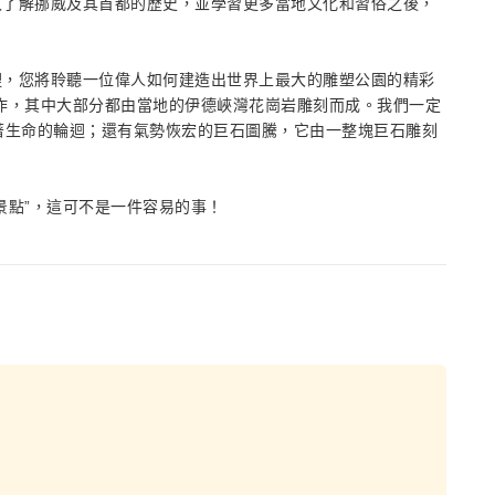
入了解挪威及其首都的歷史，並學習更多當地文化和習俗之後，
裡，您將聆聽一位偉人如何建造出世界上最大的雕塑公園的精彩
作，其中大部分都由當地的伊德峽灣花崗岩雕刻而成。我們一定
著生命的輪迴；還有氣勢恢宏的巨石圖騰，它由一整塊巨石雕刻
景點”，這可不是一件容易的事！