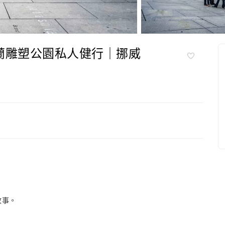
蘭雕塑公園私人健行｜挪威
故事。