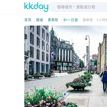
首頁
挪威
奧斯陸
半/一日遊
奧斯陸：3小時