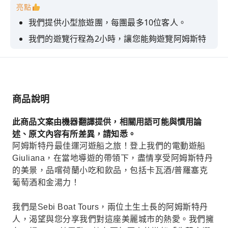
亮點
我們提供小型旅遊團，每團最多10位客人。
我們的遊覽行程為2小時，讓您能夠遊覽阿姆斯特
丹的整個市中心。
我們提供由真正的阿姆斯特丹人親自帶領的私密、
個人化、真實的現場導覽。
我們這艘獨一無二的百年老船既有室內空間，也有
商品說明
室外區域，也配備了廁所。
此商品文案由機器翻譯提供，相關用語可能與慣用論
述、原文內容有所差異，請知悉。
阿姆斯特丹最佳運河遊船之旅！登上我們的電動遊船
Giuliana，在當地導遊的帶領下，盡情享受阿姆斯特丹
的美景，品嚐荷蘭小吃和飲品，包括卡瓦酒/普羅塞克
葡萄酒和金湯力！
我們是Sebi Boat Tours，兩位土生土長的阿姆斯特丹
人，渴望與您分享我們對這座美麗城市的熱愛。我們擁