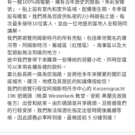
有一艘100%純電動、擁有百年歷史的遊船「朱莉安娜
號」。船上設有室內和室外區域，配備衛生間，冬季還
設有暖氣。我們將為您提供私密的2小時遊船之旅，每
次最多接待10位客人，並由一位地道的當地人全程陪同
講解。
我們將遊覽阿姆斯特丹的所有亮點，包括舉世聞名的運
河帶、阿姆斯特河、舊城區（紅燈區）、海事區以及大
型遊船無法到達的地方。
途中我們會停下來購買一些傳統的荷蘭小吃，同時您還
可以享用各種各樣的飲料。
塞比船長將一路為您指路，並將他多年來積累的關於這
座城市、運河、地標及其居民的知識傳授給您！
我們的遊覽行程從阿姆斯特丹市中心的 Keizersgracht
196 號碼頭（毗鄰 Westerkerk 教堂，安妮·弗蘭克故居
後方）出發和結束。由於碼頭是共享碼頭，且根據我們
的行程安排，我們無法保證在指定出發時間後繼續等
候，因此請務必準時到達，最晚提前 5 分鐘到達！