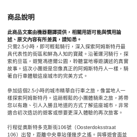
商品說明
此商品文案由機器翻譯提供，相關用語可能與慣用論
述、原文內容有所差異，請知悉。
只需2.5小時，即可輕鬆騎行，深入探索阿姆斯特丹最
具代表性的街區和鮮為人知的寶藏。沿著運河騎行，探
索約旦區，遊覽馮德爾公園，聆聽當地導遊講述的真實
故事。這次小團遊是您像真正的阿姆斯特丹人一樣，騎
著自行車體驗這座城市的完美方式。
參加這個2.5小時的城市精華自行車之旅，像當地人一
樣探索阿姆斯特丹。這趟輕鬆的小團體騎乘之旅，將帶
您以有趣、引人入勝且地道的方式了解這座城市，非常
適合初次造訪的遊客或想要更深入體驗的再次旅客。
行程從奧斯特多克斯街106號（Oosterdoksstraat
106）出發，距離中央車站僅幾步之遙。與導遊會面並