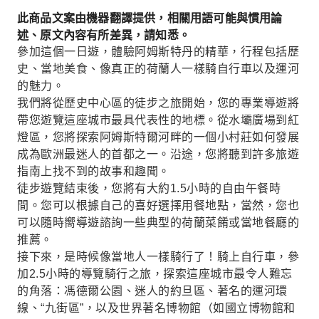
此商品文案由機器翻譯提供，相關用語可能與慣用論
述、原文內容有所差異，請知悉。
參加這個一日遊，體驗阿姆斯特丹的精華，行程包括歷
史、當地美食、像真正的荷蘭人一樣騎自行車以及運河
的魅力。
我們將從歷史中心區的徒步之旅開始，您的專業導遊將
帶您遊覽這座城市最具代表性的地標。從水壩廣場到紅
燈區，您將探索阿姆斯特爾河畔的一個小村莊如何發展
成為歐洲最迷人的首都之一。沿途，您將聽到許多旅遊
指南上找不到的故事和趣聞。
徒步遊覽結束後，您將有大約1.5小時的自由午餐時
間。您可以根據自己的喜好選擇用餐地點，當然，您也
可以隨時嚮導遊諮詢一些典型的荷蘭菜餚或當地餐廳的
推薦。
接下來，是時候像當地人一樣騎行了！騎上自行車，參
加2.5小時的導覽騎行之旅，探索這座城市最令人難忘
的角落：馮德爾公園、迷人的約旦區、著名的運河環
線、“九街區”，以及世界著名博物館（如國立博物館和