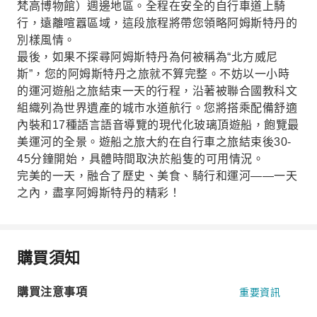
梵高博物館）週邊地區。全程在安全的自行車道上騎
行，遠離喧囂區域，這段旅程將帶您領略阿姆斯特丹的
別樣風情。
最後，如果不探尋阿姆斯特丹為何被稱為“北方威尼
斯”，您的阿姆斯特丹之旅就不算完整。不妨以一小時
的運河遊船之旅結束一天的行程，沿著被聯合國教科文
組織列為世界遺產的城市水道航行。您將搭乘配備舒適
內裝和17種語言語音導覽的現代化玻璃頂遊船，飽覽最
美運河的全景。遊船之旅大約在自行車之旅結束後30-
45分鐘開始，具體時間取決於船隻的可用情況。
完美的一天，融合了歷史、美食、騎行和運河——一天
之內，盡享阿姆斯特丹的精彩！
購買須知
購買注意事項
重要資訊