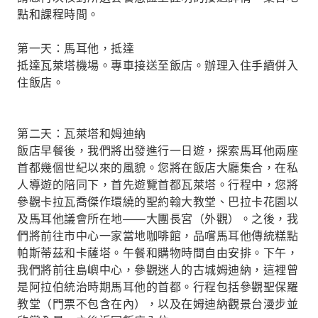
點和課程時間。
第一天：馬耳他，抵達
抵達瓦萊塔機場。專車接送至飯店。辦理入住手續併入
住飯店。
第二天：瓦萊塔和姆迪納
飯店早餐後，我們將出發進行一日遊，探索馬耳他兩座
首都幾個世紀以來的風貌。您將在飯店大廳集合，在私
人導遊的陪同下，首先遊覽首都瓦萊塔。行程中，您將
參觀卡拉瓦喬傑作環繞的聖約翰大教堂、巴拉卡花園以
及馬耳他議會所在地——大團長宮（外觀）。之後，我
們將前往市中心一家當地咖啡館，品嚐馬耳他傳統糕點
帕斯蒂茲和卡薩塔。午餐和購物時間自由安排。下午，
我們將前往島嶼中心，參觀迷人的古城姆迪納，這裡曾
是阿拉伯統治時期馬耳他的首都。行程包括參觀聖保羅
教堂（門票不包含在內），以及在姆迪納觀景台漫步並