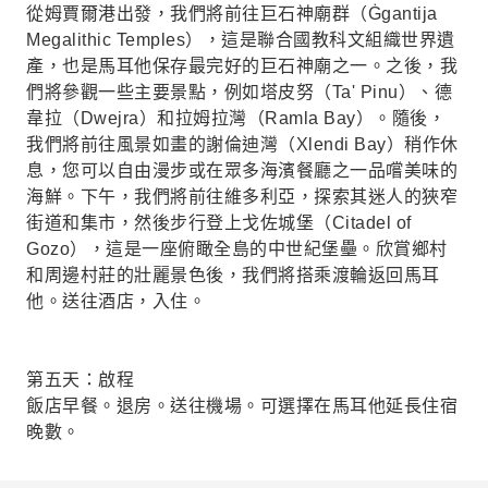
從姆賈爾港出發，我們將前往巨石神廟群（Ġgantija
Megalithic Temples），這是聯合國教科文組織世界遺
產，也是馬耳他保存最完好的巨石神廟之一。之後，我
們將參觀一些主要景點，例如塔皮努（Ta' Pinu）、德
韋拉（Dwejra）和拉姆拉灣（Ramla Bay）。隨後，
我們將前往風景如畫的謝倫迪灣（Xlendi Bay）稍作休
息，您可以自由漫步或在眾多海濱餐廳之一品嚐美味的
海鮮。下午，我們將前往維多利亞，探索其迷人的狹窄
街道和集市，然後步行登上戈佐城堡（Citadel of
Gozo），這是一座俯瞰全島的中世紀堡壘。欣賞鄉村
和周邊村莊的壯麗景色後，我們將搭乘渡輪返回馬耳
他。送往酒店，入住。
第五天：啟程
飯店早餐。退房。送往機場。可選擇在馬耳他延長住宿
晚數。