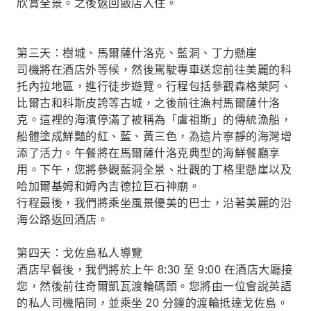
欣賞全景。之後返回飯店入住。
第三天：樹城、馬爾薩什洛克、藍洞、丁力懸崖
司機將在酒店外等候，然後駕駛專車送您前往美麗的科
托內拉地區，進行徒步遊覽。行程包括參觀森格萊阿、
比爾古和科斯皮誇等古城，之後前往漁村馬爾薩什洛
克。這裡的海濱停滿了被稱為「盧祖斯」的傳統漁船，
船體塗成鮮豔的紅、藍、黃三色，為這片寧靜的海灣增
添了活力。午餐將在馬爾薩什洛克典型的海鮮餐廳享
用。下午，您將參觀藍洞全景、壯觀的丁格里懸崖以及
哈加爾基姆和姆內吉德拉巨石神廟。
行程最後，我們將乘坐風景優美的巴士，沿著美麗的沿
海公路返回酒店。
第四天：戈佐島私人導覽
酒店早餐後，我們將於上午 8:30 至 9:00 在酒店大廳接
您，然後前往奇爾凱瓦渡輪碼頭。您將由一位會說英語
的私人司機陪同，並乘坐 20 分鐘的渡輪抵達戈佐島。