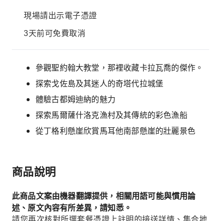
現場請出示電子憑證
3天前可免費取消
參觀聖約翰大教堂，那裡收藏卡拉瓦喬的傑作。
探索戈佐島及其迷人的奇塔代拉城堡
體驗古都姆迪納的魅力
探索馬爾薩什洛克漁村及其傳統的彩色漁船
從丁格利懸崖欣賞馬耳他南部懸崖的壯麗景色
商品說明
此商品文案由機器翻譯提供，相關用語可能與慣用論
述、原文內容有所差異，請知悉。
請您再次核對所選套餐憑證上註明的接送詳情、集合地