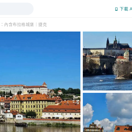
下載 A
：內含布拉格城堡｜捷克