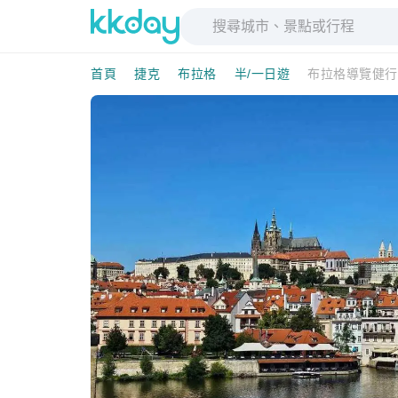
首頁
捷克
布拉格
半/一日遊
布拉格導覽健行