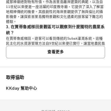
威那神廟絕對物有所值。作為峇里島離岸建築的典範，以及自
11世紀以來便是一座活躍的印度教寺廟，它提供了深入了解當
地精神傳統的機會。其戲劇性的海岸景觀提供了無與倫比的攝
影機會，讓探索峇里島獨特景觀和文化遺產的旅客留下難忘的
體驗。
3. 在賈蒂魯威梯田景觀區可以觀察到什麼獨特的農業系
統？
在賈蒂魯威梯田，遊客可以看到傳統的Subak灌溉系統。這種
民主化的水資源管理方法自9世紀以來便已實行，讓當地農民能
夠集體管理稻田的水源分配。這些梯田呈現了島上最廣闊、最
查看更多
真實的鄉村景觀，展示了這項古老的可持續農業實踐。
4. 是什麼讓烏倫丹努布拉坦廟成為重要的文化及攝影景
點？
烏倫丹努布拉坦廟之所以成為重要的文化及攝影景點，是因為
它獨特的布拉坦湖景觀，位於海拔約1300米處。該廟以其層疊
取得協助
常見問題
的神殿（meru）而聞名，在高潮時彷彿漂浮在水面上，營造出
標誌性的景觀。寺廟四周環繞著精心打理的花園和雄偉的山脈
KKday 幫助中心
背景，它同時也是一個基礎的水源盆地和重要的精神場所。
1. 為何稱羅威那神廟為峇里島的標誌性地標？
5. 遊客如何安排參觀羅威那神廟的行程？
羅威那神廟之所以是標誌性地標，全因其獨特的海上位
遊客通常會將參觀羅威那神廟安排在包含此景點及其他峇里島
置，雄偉地矗立於岩石結構之上，四周是洶湧的海浪。它
主要景點的綜合行程中。透過KKday預訂行程，您將享有預先
被尊為峇里島最重要的海上寺廟之一，展現了峇里島離岸
安排好的行程，確保您能順利參觀神廟以及賈蒂魯威梯田和烏