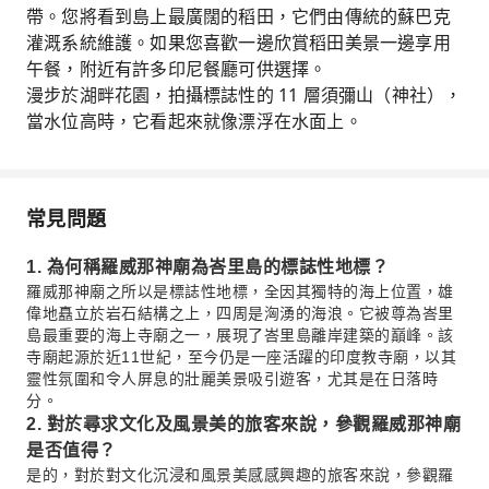
帶。您將看到島上最廣闊的稻田，它們由傳統的蘇巴克
灌溉系統維護。如果您喜歡一邊欣賞稻田美景一邊享用
午餐，附近有許多印尼餐廳可供選擇。
漫步於湖畔花園，拍攝標誌性的 11 層須彌山（神社），
當水位高時，它看起來就像漂浮在水面上。
常見問題
1. 為何稱羅威那神廟為峇里島的標誌性地標？
羅威那神廟之所以是標誌性地標，全因其獨特的海上位置，雄
偉地矗立於岩石結構之上，四周是洶湧的海浪。它被尊為峇里
島最重要的海上寺廟之一，展現了峇里島離岸建築的巔峰。該
寺廟起源於近11世紀，至今仍是一座活躍的印度教寺廟，以其
靈性氛圍和令人屏息的壯麗美景吸引遊客，尤其是在日落時
分。
2. 對於尋求文化及風景美的旅客來說，參觀羅威那神廟
是否值得？
是的，對於對文化沉浸和風景美感感興趣的旅客來說，參觀羅