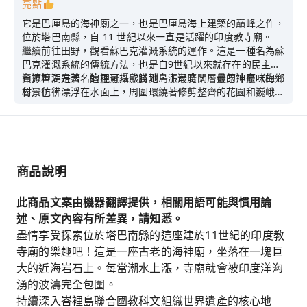
亮點
它是巴厘島的海神廟之一，也是巴厘島海上建築的巔峰之作，
位於塔巴南縣，自 11 世紀以來一直是活躍的印度教寺廟。
繼續前往田野，觀看蘇巴克灌溉系統的運作。這是一種名為蘇
巴克灌溉系統的傳統方法，也是自9世紀以來就存在的民主水
資源管理方法。這裡可以欣賞到島上最廣闊、最原汁原味的鄉
布拉坦湖是著名的風景攝影勝地，漲潮時，層疊的神龕（梅
村景色。
魯）彷彿漂浮在水面上，周圍環繞著修剪整齊的花園和巍峨的
山脈。這裡是一個海拔約1300公尺的火山口。
商品說明
此商品文案由機器翻譯提供，相關用語可能與慣用論
述、原文內容有所差異，請知悉。
盡情享受探索位於塔巴南縣的這座建於11世紀的印度教
寺廟的樂趣吧！這是一座古老的海神廟，坐落在一塊巨
大的近海岩石上。每當潮水上漲，寺廟就會被印度洋洶
湧的波濤完全包圍。
持續深入峇裡島聯合國教科文組織世界遺產的核心地