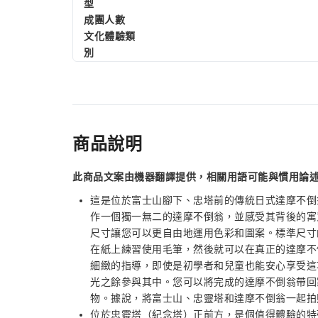
型
成團人數
文化體驗類
別
商品說明
此商品文案由機器翻譯提供，相關用語可能與慣用論
這是位於富士山腳下、忠塔前的傳統日式達摩不倒
作一個獨一無二的達摩不倒翁，並感受其背後的寓
尺寸讓您可以更自由地運用色彩和圖案。標準尺寸
在紙上練習使用毛筆，然後就可以在真正的達摩不
細緻的指導，即使是初學者和兒童也能安心享受這
光之餘參與其中。您可以將完成的達摩不倒翁帶回
物。據說，將富士山、忠靈塔和達摩不倒翁一起拍
位於忠靈塔（紀念塔）正前方，是個值得體驗的特