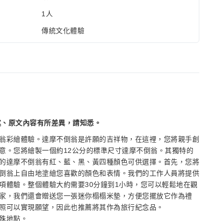
1人
傳統文化體驗
述、原文內容有所差異，請知悉。
翁彩繪體驗。達摩不倒翁是許願的吉祥物，在這裡，您將親手創
意。您將繪製一個約12公分的標準尺寸達摩不倒翁。其獨特的
的達摩不倒翁有紅、藍、黑、黃四種顏色可供選擇。首先，您將
倒翁上自由地塗繪您喜歡的顏色和表情。我們的工作人員將提供
項體驗。整個體驗大約需要30分鐘到1小時，您可以輕鬆地在觀
家，我們還會贈送您一張迷你榻榻米墊，方便您擺放它作為禮
照可以實現願望，因此也推薦將其作為旅行紀念品。
殊地點。