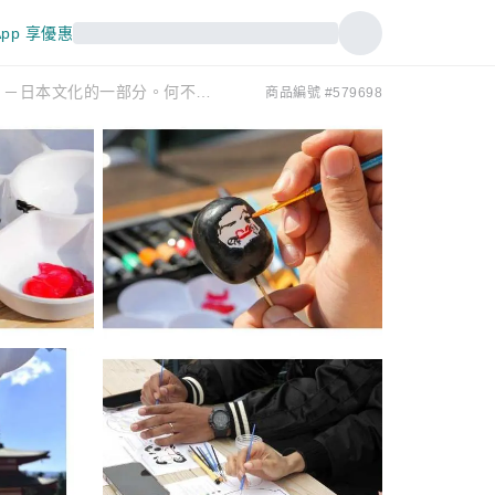
pp 享優惠
【山梨縣，富士吉田市】體驗繪製達摩不倒翁（標準款）－日本文化的一部分。何不在忠靈塔前親手製作一份特別的日本紀念品呢？無需攜帶任何物品！
商品編號 #579698