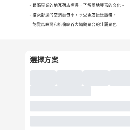
- 跟隨專業的納瓦荷族嚮導，了解當地豐富的文化。
- 搭乘舒適的空調麵包車，享受飯店接送服務。
- 飽覽馬蹄灣和格倫峽谷大壩觀景台的壯麗景色
選擇方案