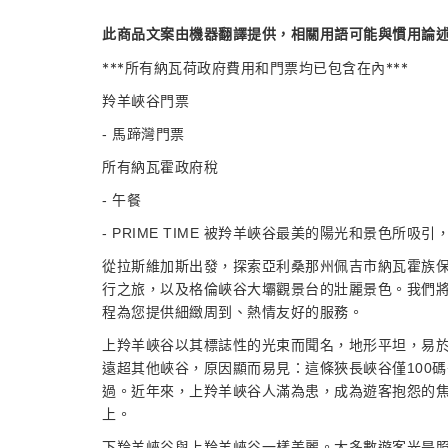
此商品文案由機器翻譯提供，相關用語可能與慣用論
***所有納瓦荷政府費用和門票均已包含在內***
羚羊峽谷門票
- 馬蹄灣門票
所有納瓦霍政府稅
- 午餐
- PRIME TIME 被羚羊峽谷最美的陽光和景色所吸引，
從拉斯維加斯出發，探索亞利桑那州佩吉市納瓦霍族
行之旅，以及格倫峽谷大壩觀景台的壯麗景色。我們
程為您提供細緻周到、熱情友好的服務。
上羚羊峽谷以其標誌性的光束而聞名，地形平坦，易
遠超其他峽谷，原因顯而易見：這條狹長峽谷僅100
過。近年來，上羚羊峽谷人滿為患，成為遊客抱怨的焦
上。
下羚羊峽谷與上羚羊峽谷一樣美麗。大多數遊客光是