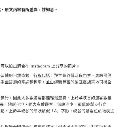
述、原文內容有所差異，請知悉。
可以拍出適合在 Instagram 上分享的照片。
保留地的自然奇觀。行程包括：羚羊峽谷低時段門票、馬蹄灣健
將乘坐舒適的空調麵包車，並由經驗豐富的納瓦霍族當地司機全
於步行，因此大多數遊客都能輕鬆遊覽。上羚羊峽谷的遊客數量
碼長，地形平坦，絕大多數遊客，無論老少，都能輕鬆步行穿
點。上羚羊峽谷的形狀類似「A」字形，峽谷的基岩位於地表之
照片很難分辨這兩個狹縫型峽谷！但不可否認的是，對於行動不