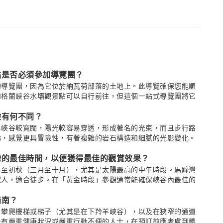
點是否必須參加導覽團？
的導覽團，因為它位於納瓦荷部落的土地上。此導覽確保您能順
和格蘭峽谷水壩觀景點可以自行前往，但這個一站式導覽團將它
驗有何不同？
羊峽谷較寬闊，陽光較容易穿透，形成著名的光束，而且步行路
梯，感覺更具冒險性，有著複雜的岩石構造和細膩的光影變化。
蹄灣的最佳時間，以便獲得最佳的觀賞效果？
春至初秋（三月至十月），尤其是太陽最高的中午時段。馬蹄灣
宜人，適合徒步。在「黃金時段」參觀通常能確保峽谷內最佳的
指南？
，攀爬樓梯或梯子（尤其是在下羚羊峽谷），以及在狹窄的通道
患有嚴重健康狀況或嚴重行動不便的人士，在預訂前應考慮到體