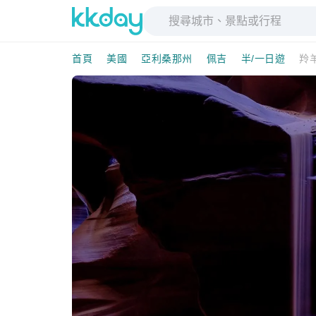
首頁
美國
亞利桑那州
佩吉
半/一日遊
羚