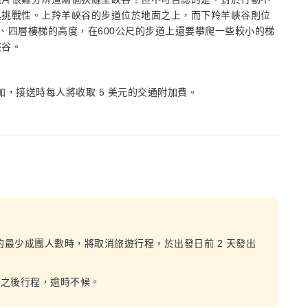
具挑戰性。上羚羊峽谷的步道位於地面之上，而下羚羊峽谷則位
、四層樓梯的高度，在600公尺的步道上還要攀爬一些較小的梯
峽谷。
加，接送時每人將收取 5 美元的交通附加費。
的最少成團人數時，將取消旅遊行程，於出發日前 2 天發出
誤之後行程，逾時不候。