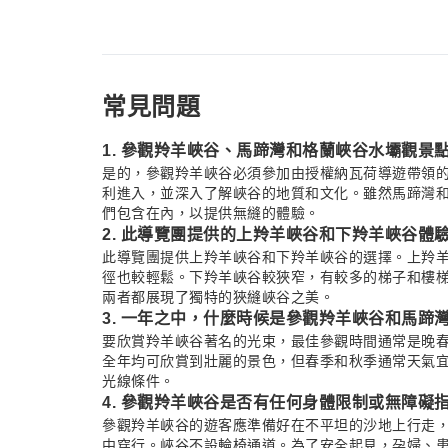
常見問題
1. 參觀羚羊峽谷、馬蹄灣和格蘭峽谷水壩觀景
是的，參觀羚羊峽谷必須參加由授權納瓦荷導遊帶領
利進入，並深入了解峽谷的地質和文化。雖然馬蹄灣
們包含在內，以提供無縫的體驗。
2. 此導覽團提供的上羚羊峽谷和下羚羊峽谷體
此導覽團提供上羚羊峽谷和下羚羊峽谷的選擇。上羚
徑也較輕鬆。下羚羊峽谷較狹窄，有較多的梯子和樓
兩者都展現了獨特的狹縫峽谷之美。
3. 一年之中，什麼時候是參觀羚羊峽谷和馬
要欣賞羚羊峽谷著名的光束，最佳參觀時間通常是晚
全年均可欣賞到壯麗的景色，但春季和秋季通常天氣
光線條件。
4. 參觀羚羊峽谷是否有任何身體限制或無障礙
參觀羚羊峽谷的遊客應準備好在不平坦的沙地上行走
中穿行。峽谷不設輪椅通道。為了安全起見，孕婦、