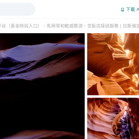
下載 A
羊谷（黃金時段入口）、馬蹄灣和鮑威爾湖，含飯店接送服務 | 拉斯維加斯