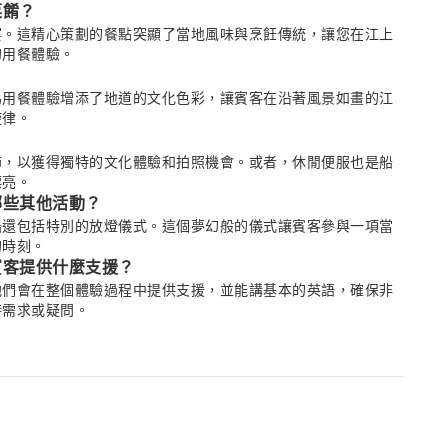
菜餚？
宴。這精心策劃的餐點突顯了當地風味與烹飪傳統，讓您在江上
的用餐體驗。
為用餐體驗增添了地道的文化色彩，讓賓客在沿著風景如畫的江
旋律。
？
飾，以獲得獨特的文化體驗和拍照機會。或者，休閒便服也是船
漂亮。
哪些其他活動？
船還包括特別的放燈儀式。這個夢幻般的儀式讓賓客參與一項當
的時刻。
賓客提供什麼支援？
他們會在整個體驗過程中提供支援，並能講基本的英語，確保非
時需求或疑問。
夜晚的璀璨美景。當船隻平穩航行時，賓客可以欣賞到閃爍的城
倒映在寧靜的香江水面上，營造出如畫的氛圍。
和舒適度？
船隻設計旨在提供舒適與愉悅，讓您在無任何不適的情況下，伴
餐體驗。