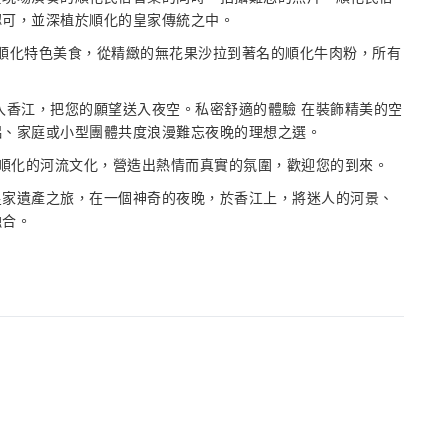
認可，並深植於順化的皇家傳統之中。
嚐順化特色美食，從精緻的無花果沙拉到著名的順化牛肉粉，所有
入香江，把您的願望送入夜空。私密舒適的體驗 在裝飾精美的空
侶、家庭或小型團體共度浪漫難忘夜晚的理想之選。
分享順化的河流文化，營造出熱情而真實的氛圍，歡迎您的到來。
皇家遺產之旅，在一個神奇的夜晚，於香江上，將迷人的河景、
融合。