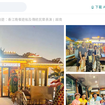
下載 A
夜遊：香江晚餐遊船及傳統民樂表演 | 越南