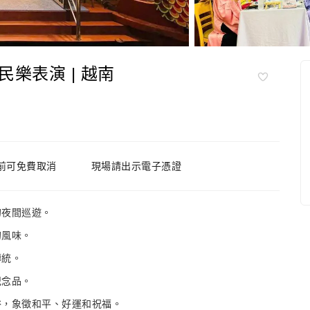
樂表演 | 越南
前可免費取消
現場請出示電子憑證
的夜間巡遊。
的風味。
傳統。
紀念品。
俗，象徵和平、好運和祝福。