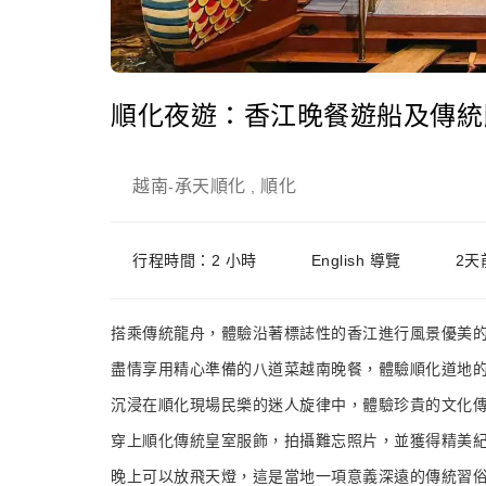
順化夜遊：香江晚餐遊船及傳統民
越南
承天順化
順化
-
,
行程時間：2 小時
English 導覽
2天
搭乘傳統龍舟，體驗沿著標誌性的香江進行風景優美
盡情享用精心準備的八道菜越南晚餐，體驗順化道地
沉浸在順化現場民樂的迷人旋律中，體驗珍貴的文化
穿上順化傳統皇室服飾，拍攝難忘照片，並獲得精美
晚上可以放飛天燈，這是當地一項意義深遠的傳統習