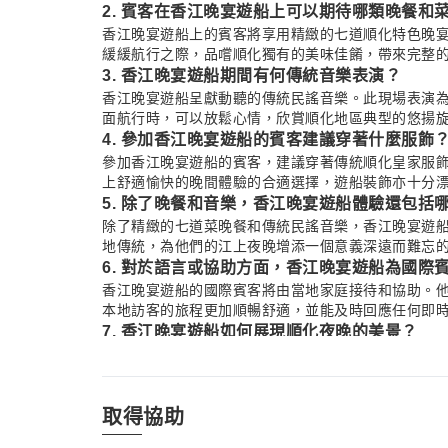
2. 賓客在香江晚宴遊船上可以期待哪類晚餐和
香江晚宴遊船上的賓客將享用精緻的七道順化特色晚
緩緩航行之際，品嚐順化獨有的美味佳餚，帶來完整
3. 香江晚宴遊船期間有何傳統音樂表演？
香江晚宴遊船呈獻動聽的傳統民謠音樂。此現場表演
面航行時，可以放鬆心情，欣賞順化地區典型的悠揚
4. 參加香江晚宴遊船的賓客建議穿著什麼服飾
參加香江晚宴遊船的賓客，建議穿著傳統順化皇家服
上舒適愉快的晚間體驗的合適選擇，遊船裝飾亦十分
5. 除了晚餐和音樂，香江晚宴遊船體驗還包括
除了精緻的七道菜晚餐和傳統民謠音樂，香江晚宴遊
地傳統，為他們的江上夜晚增添一個意義深遠而難忘
6. 對於語言或協助方面，香江晚宴遊船為國際
香江晚宴遊船的國際賓客將由當地家庭接待和協助。
本地訪客的旅程更加順暢舒適，並能及時回應任何即
7. 香江晚宴遊船如何展現順化夜晚的美景？
香江晚宴遊船提供了一個絕佳的機會，讓您欣賞順化
市燈光、歷史悠久的橋樑以及河畔建築，所有景緻都
8. 賓客在香江晚宴遊船上可以期待怎樣的氛圍
取得協助
賓客可在裝飾優美的遊船上，享受輕鬆舒適的氛圍。
隨著文化娛樂節目和迷人的香江夜景，享受寧靜的用