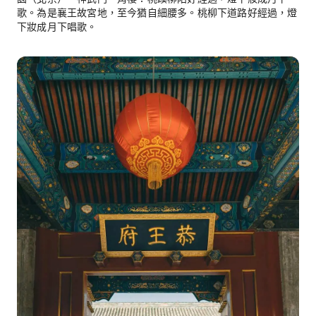
歌。為是襄王故宮地，至今猶自細腰多。桃柳下道路好經過，燈
下妝成月下唱歌。