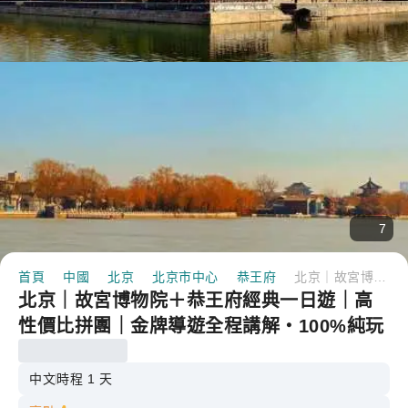
7
首頁
中國
北京
北京市中心
恭王府
北京｜故宮博物院＋恭王府經典一日遊｜高性價比拼團｜金牌導遊全程講解・100%純玩無購物
北京｜故宮博物院＋恭王府經典一日遊｜高
性價比拼團｜金牌導遊全程講解・100%純玩
無購物
中文
時程 1 天