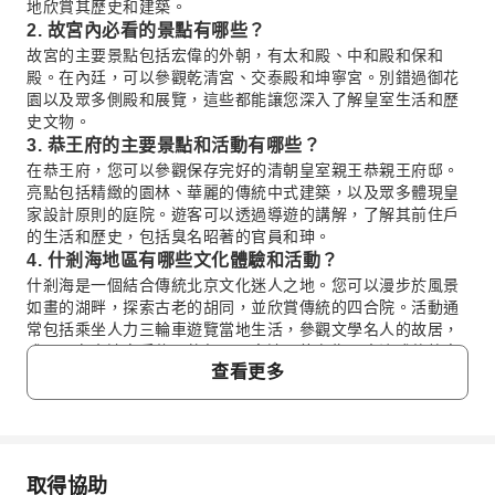
地欣賞其歷史和建築。
2. 故宮內必看的景點有哪些？
故宮的主要景點包括宏偉的外朝，有太和殿、中和殿和保和
殿。在內廷，可以參觀乾清宮、交泰殿和坤寧宮。別錯過御花
園以及眾多側殿和展覽，這些都能讓您深入了解皇室生活和歷
史文物。
3. 恭王府的主要景點和活動有哪些？
在恭王府，您可以參觀保存完好的清朝皇室親王恭親王府邸。
亮點包括精緻的園林、華麗的傳統中式建築，以及眾多體現皇
家設計原則的庭院。遊客可以透過導遊的講解，了解其前住戶
的生活和歷史，包括臭名昭著的官員和珅。
4. 什剎海地區有哪些文化體驗和活動？
什剎海是一個結合傳統北京文化迷人之地。您可以漫步於風景
如畫的湖畔，探索古老的胡同，並欣賞傳統的四合院。活動通
常包括乘坐人力三輪車遊覽當地生活，參觀文學名人的故居，
或只是在水邊享受悠閒的氛圍，旁邊可能有街頭表演或傳統音
查看更多
樂伴奏。
5. 哪個季節最適合參觀故宮、恭王府和什剎海，天氣和
人潮方面？
參觀北京故宮、恭王府和什剎海的最佳時間通常是春季（四月
至五月）和秋季（九月至十月）。在這幾個季節，天氣宜人，
取得協助
氣溫舒適，天色晴朗，非常適合戶外步行和觀光。與夏季或冬