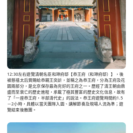
12:30左右遊覽清朝名臣和珅府邸【恭王府（和珅府邸）】，後
被慈禧太后賞賜給恭親王奕訢，並稱之為恭王府，分為王府及花
園兩部分，是北京保存最為完好的王府之一。歷經了清王朝由鼎
盛而至衰亡的歷史進程，承載了極其豐富的歷史文化信息，故有
了「一座恭王府，半部清代史」的說法。恭王府遊覽時間約1.5
－2小時，具體以當天團隊入園、講解節奏及現場人流為準；遊
覽結束後散團。