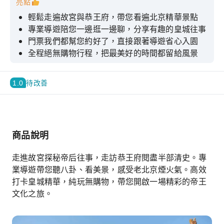
亮點
輕鬆走遍故宮與恭王府，帶您看遍北京精華景點
專業導遊陪您一邊逛一邊聊，分享有趣的皇城往事
門票我們都幫您約好了，直接跟著導遊省心入園
全程絕無購物行程，把最美好的時間都留給風景
1.0
待改善
商品說明
走進故宮探秘帝后往事，走訪恭王府閱盡半部清史。專
業導遊帶您聽八卦、看美景，感受老北京煙火氣。高效
打卡皇城精華，純玩無購物，帶您開啟一場精彩的帝王
文化之旅。