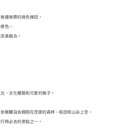
是無邊無際的綠色梯田。
的景色。
化完美融合。
風光、文化體驗和可愛的猴子。
乘坐鞦韆自由翱翔在茂密的森林、稻田和山谷上空。
旅行時必去的景點之一。