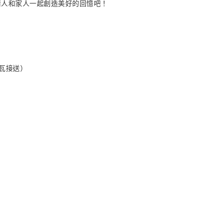
情人和家人一起創造美好的回憶吧！
杜瓦接送）