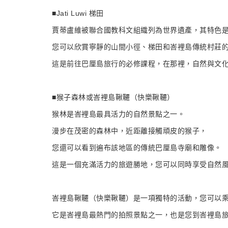
■Jati Luwi 梯田
賈蒂盧維被聯合國教科文組織列為世界遺產，其特色
您可以欣賞寧靜的山間小徑、梯田和峇裡島傳統村莊
這是前往巴厘島旅行的必修課程，在那裡，自然與文
■猴子森林或峇裡島鞦韆（快樂鞦韆）
猴林是峇裡島最具活力的自然景點之一。
漫步在茂密的森林中，近距離接觸頑皮的猴子，
您還可以看到遍布該地區的傳統巴厘島寺廟和雕像。
這是一個充滿活力的旅遊勝地，您可以同時享受自然
峇裡島鞦韆（快樂鞦韆）是一項獨特的活動，您可以
它是峇裡島最熱門的拍照景點之一，也是您到峇裡島