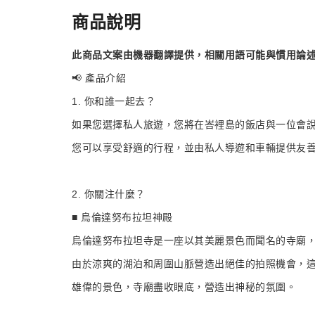
商品說明
此商品文案由機器翻譯提供，相關用語可能與慣用論
📢 產品介紹
1. 你和誰一起去？
如果您選擇私人旅遊，您將在峇裡島的飯店與一位會
您可以享受舒適的行程，並由私人導遊和車輛提供友
2. 你關注什麼？
■ 烏倫達努布拉坦神殿
烏倫達努布拉坦寺是一座以其美麗景色而聞名的寺廟
由於涼爽的湖泊和周圍山脈營造出絕佳的拍照機會，
雄偉的景色，寺廟盡收眼底，營造出神秘的氛圍。