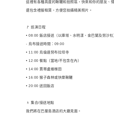
這裡有各種高度的鞦韆和拍照區，快來和你的朋友、
還包含禮服租賃，方便您拍攝精美照片。
🚩 巡演日程
• 08:00 飯店接送（以庫塔、水明漾、金巴蘭及努沙
- 烏布接送時間：09:00
• 11:00 烏倫達努布拉坦寺
• 12:00 餐點（當地/不包含在內）
• 14:00 賈蒂盧維梯田
• 16:00 猴子森林或快樂鞦韆
• 20:00 送回飯店
🚶 集合/接送地點
我們將在巴厘島酒店的大廳見面。