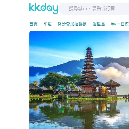
首頁
印尼
努沙登加拉群島
峇里島
半/一日遊