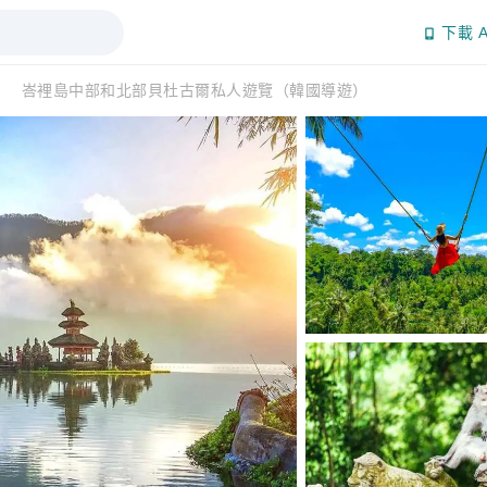
下載 A
峇裡島中部和北部貝杜古爾私人遊覽（韓國導遊）