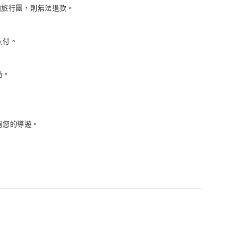
加旅行團，則無法退款。
支付。
助。
詢您的導遊。