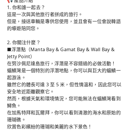
📢 產品介紹
1. 你和誰一起去？
這是一次與其他旅行者拼成的旅行。
但是，接送車輛是專供您使用，並且會有一位會說韓語
的導遊陪同您。
2. 你關注什麼？
■浮潛點（Manta Bay & Gamat Bay & Wall Bay &
Jetty Point）
在努沙佩尼達島旅行，浮潛是不容錯過的必做活動！
蝠鱝灣是一個特別的浮潛地點，你可以與巨大的蝠鱝一
起游泳。
雖然它的體長可達 3 至 5 米，但性情溫和，因此您可以
安全地近距離觀察它。
然而，根據天氣和環境情況，您可能無法在蝠鱝灣看到
鱘魚。
在加馬特拜和瓦爾拜，你可以看到清澈的海水和原始的
珊瑚礁。
欣賞色彩繽紛的珊瑚和美麗的水下景色！