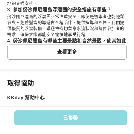
地的交通安排。
3. 參加努沙佩尼達島浮潛團的安全措施有哪些？
努沙佩尼達島的浮潛團非常注重安全，即使是初學者也能輕鬆
參與。經驗豐富的導遊會全程陪伴，提供指導和監督。我們提
供優質的浮潛裝備，導遊會密切留意水流狀況和每位參加者的
需求，確保大家都能安全愉快地享受行程。
4. 努沙佩尼達島有哪些主要景點和自然景觀，使其如此
受歡迎？
查看更多
努沙佩尼達島以其令人驚嘆的自然美景而聞名，尤其是壯觀的
懸崖、潔白的沙灘和清澈碧綠的海水。熱門景點常包括標誌性
的觀景點，如像暴龍造型的克林京海灘（Kelingking
Beach），以及海洋生物豐富的浮潛點。大海、懸崖和天空的
完美融合，造就了令人印象深刻的景觀。
取得協助
常見問題
5. 在有組織的努沙佩尼達島旅遊中，遊客通常如何遊覽
島嶼？
KKday 幫助中心
在參加努沙佩尼達島的旅行團時，遊客通常會乘坐配有專屬當
1. 參加努沙佩尼達島浮潛團有什麼獨特的體驗？
地司機的私人車輛。島上的道路，尤其是前往熱門觀景點和隱
努沙佩尼達島的浮潛團適合所有程度的參加者，包括初學
蔽海灘的路，可能比較狹窄、彎曲，有時路況也不平坦。由經
者，都能帶來難忘的體驗。您可以探索充滿生氣的熱帶
驗豐富的司機高效且安全地駕駛，是確保能舒適抵達所有景點
已售罄
魚、色彩斑斕的珊瑚，甚至雄偉的鬼蝠魟。除了海底世
的關鍵。
界，島上風光同樣迷人，高聳的懸崖與蔚藍的海水、廣闊
商品編號: 575036
6. 探索努沙佩尼達島時，遊客應注意哪些潛在風險或挑
的天空交織，構成一幅令人震撼的美景，帶來觸動心靈的