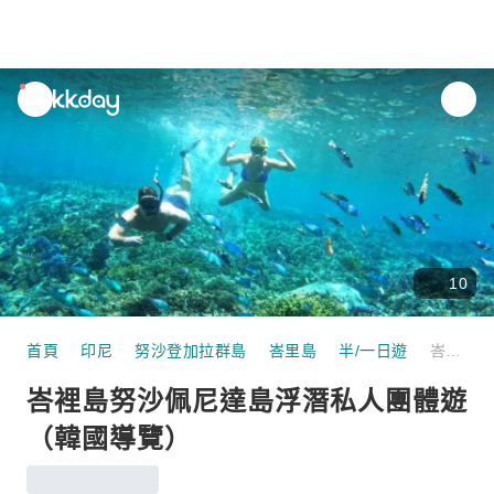
unread
notifications
10
首頁
印尼
努沙登加拉群島
峇里島
半/一日遊
峇裡島努沙佩尼達島浮潛私人團體遊（韓國導覽）
峇裡島努沙佩尼達島浮潛私人團體遊
（韓國導覽）