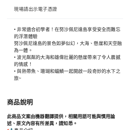
現場請出示電子憑證
• 非常適合初學者！在努沙佩尼達島享受安全而難忘
的浮潛體驗
努沙佩尼達島的景色如夢似幻，大海、懸崖和天空融
為一體。
• 波光粼粼的大海和雄偉壯麗的懸崖帶來了令人震撼
的情感！
• 與熱帶魚、珊瑚和蝠鱝一起開啟一段奇妙的水下之
旅~
商品說明
此商品文案由機器翻譯提供，相關用語可能與慣用論
述、原文內容有所差異，請知悉。