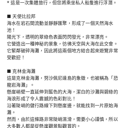
* 這是一次集體旅行，但您將乘坐私人船隻進行浮潛。
■ 天使比拉邦
海水在岩石間流動並靜靜匯聚，形成了一個天然海水
池！
陽光下，透明的翠綠色表面閃閃發光，非常漂亮。
它營造出一種神秘的景象，彷彿天空與大海在此交會。
它緊鄰破碎海灘，因此將這兩個地方結合起來遊覽非常
受歡迎！
■ 克林金海灘
這是克林金海灘，努沙佩尼達島的象徵，也被稱為「恐
龍岩海灘」。
懸崖峭壁一直延伸到藍色的大海，潔白的沙灘與碧綠的
海浪形成了令人震撼的色彩對比！
沿著陡峭的健行路線下到懸崖邊，就能找到一片原始海
灘。
然而，由於這條路非常陡峭濕滑，需要小心謹慎，所以
大多數人都是從懸崖觀景點觀賞的。