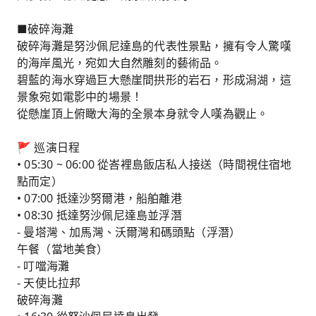
■破碎海灘
破碎海灘是努沙佩尼達島的代表性景點，擁有令人驚嘆
的海岸風光，宛如大自然雕刻的藝術品。
碧藍的海水穿過巨大懸崖間拱形的岩石，形成潟湖，這
景象宛如電影中的場景！
從懸崖頂上俯瞰大海的全景本身就令人嘆為觀止。
🚩 巡演日程
• 05:30 ~ 06:00 從峇裡島飯店私人接送（時間視住宿地
點而定）
• 07:00 抵達沙努爾港，船舶離港
• 08:30 抵達努沙佩尼達島並浮潛
- 曼塔灣、加馬灣、沃爾灣和碼頭點（浮潛）
午餐（當地美食）
- 叮噹海灘
- 天使比拉邦
破碎海灘