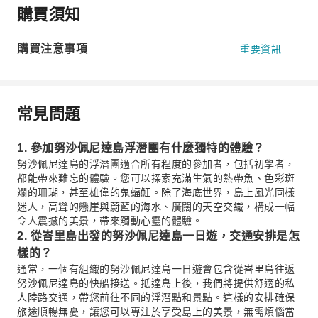
購買須知
購買注意事項
重要資訊
常見問題
1. 參加努沙佩尼達島浮潛團有什麼獨特的體驗？
努沙佩尼達島的浮潛團適合所有程度的參加者，包括初學者，
都能帶來難忘的體驗。您可以探索充滿生氣的熱帶魚、色彩斑
斕的珊瑚，甚至雄偉的鬼蝠魟。除了海底世界，島上風光同樣
迷人，高聳的懸崖與蔚藍的海水、廣闊的天空交織，構成一幅
令人震撼的美景，帶來觸動心靈的體驗。
2. 從峇里島出發的努沙佩尼達島一日遊，交通安排是怎
樣的？
通常，一個有組織的努沙佩尼達島一日遊會包含從峇里島往返
努沙佩尼達島的快船接送。抵達島上後，我們將提供舒適的私
人陸路交通，帶您前往不同的浮潛點和景點。這樣的安排確保
旅途順暢無憂，讓您可以專注於享受島上的美景，無需煩惱當