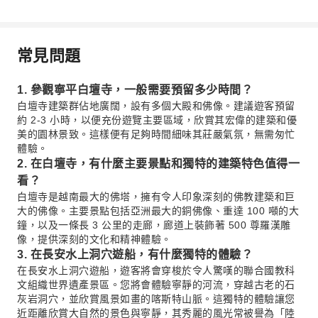
常見問題
1. 參觀寧平白壇寺，一般需要預留多少時間？
白壇寺建築群佔地廣闊，設有多個大殿和佛像。建議遊客預留
約 2-3 小時，以便充份遊覽主要區域，欣賞其宏偉的建築和優
美的園林景致。這樣便有足夠時間細味其莊嚴氣氛，無需匆忙
體驗。
2. 在白壇寺，有什麼主要景點和獨特的建築特色值得一
看？
白壇寺是越南最大的佛塔，擁有令人印象深刻的佛教建築和巨
大的佛像。主要景點包括亞洲最大的銅佛像、重達 100 噸的大
鐘，以及一條長 3 公里的走廊，廊道上裝飾著 500 尊羅漢雕
像，提供深刻的文化和精神體驗。
3. 在長安水上洞穴遊船，有什麼獨特的體驗？
在長安水上洞穴遊船，遊客將會穿梭於令人驚嘆的聯合國教科
文組織世界遺產景區。您將會體驗寧靜的河流，穿越古老的石
灰岩洞穴，並欣賞風景如畫的喀斯特山脈。這獨特的體驗讓您
近距離欣賞大自然的景色與寧靜，其秀麗的風光常被譽為「陸