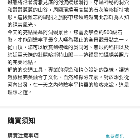
遊船將沿著清澈見底的河流緩緩滑行，穿過神秘的洞穴
和鬱鬱蔥蔥的山谷，周圍環繞著高聳的石灰岩喀斯特地
形。這段難忘的遊船之旅將帶您領略越南北部鮮為人知
的絕美風光。
今天的亮點是慕阿洞觀景台，您需要攀登約500級石
階，才能到達寧平最令人嘆為觀止的全景觀景點之一。
從山頂，您可以欣賞到蜿蜒的吳同河、無垠的稻田以及
綿延至天際的壯麗喀斯特山脈——這裡是拍攝絕美照片
的完美地點。
舒適的交通工具、專業的導遊和精心設計的路線，讓這
趟旅程完美融合了文化、自然和探險元素。對於想要從
河內出發，在一天之內體驗寧平精華的旅客來說，這是
理想之選。
購買須知
購買注意事項
重要資訊