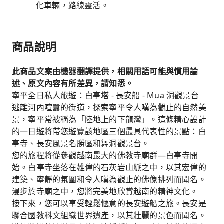
化車輛，路線靈活。
商品說明
此商品文案由機器翻譯提供，相關用語可能與慣用論
述、原文內容有所差異，請知悉。
寧平全日私人旅遊：白亭塔 - 長安船 - Mua 洞觀景台
逃離河內喧囂的街道，探索寧平令人嘆為觀止的自然美
景，寧平常被稱為「陸地上的下龍灣」。這條精心設計
的一日遊將帶您遊覽該地區三個最具代表性的景點：白
亭寺、長安風景名勝區和舞洞觀景台。
您的旅程將從參觀越南最大的佛教寺廟群—白亭寺開
始。白亭寺坐落在雄偉的石灰岩山脈之中，以其宏偉的
建築、寧靜的氛圍和令人嘆為觀止的佛像排列而聞名。
漫步於寺廟之中，您將完美地欣賞越南的精神文化。
接下來，您可以享受輕鬆愜意的長安遊船之旅。長安是
聯合國教科文組織世界遺產，以其壯麗的景色而聞名。