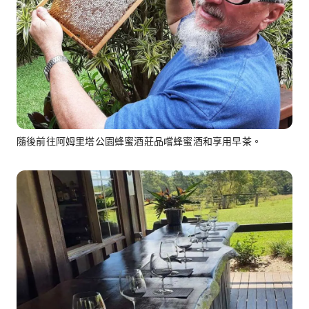
隨後前往阿姆里塔公園蜂蜜酒莊品嚐蜂蜜酒和享用早茶。