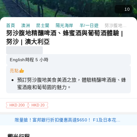
10
首頁
澳洲
昆士蘭
陽光海岸
半/一日遊
努沙腹地精釀啤酒、蜂蜜酒與葡萄酒體驗 | 努沙 | 澳大利亞
努沙腹地精釀啤酒、蜂蜜酒與葡萄酒體驗 |
努沙 | 澳大利亞
English
時程 5 小時
亮點
預訂努沙腹地美食美酒之旅，體驗精釀啤酒廠、蜂
蜜酒廠和葡萄園的魅力。
參觀 Noosa Hinterland Brewing Co，這是一家
歷史悠久的微型啤酒廠，提供釀酒師精選的品嚐套
HKD 200
HKD 20
餐和相關知識。
限量搶！富邦銀行折扣優惠高達$650！ F1及日本花火等體驗產品 滿$1000 減$300 優惠碼： 26FB300 環球海外旅遊產品 滿$800 減$200 優惠碼： 26FB200 香港及大灣區旅遊產品 滿$500 減$100 優惠碼： 26FB100
探索阿姆里塔公園蜂蜜酒廠，參加由酒廠老闆親自
帶領的品嚐活動，了解蜂蜜酒的傳統、養蜂歷史和
精湛工藝。
觀光行程