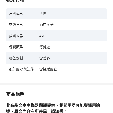
在丁戈溪葡萄園放鬆身心，享受優質葡萄酒品嚐、
優美景色、美味小吃和紀念酒杯。
出圑模式
拼團
交通方式
酒店接送
成團人數
4人
導覽類型
導覽遊
餐飲安排
含點心
額外服務與設施
含接駁服務
商品說明
此商品文案由機器翻譯提供，相關用語可能與慣用論
述、原文內容有所差異，請知悉。