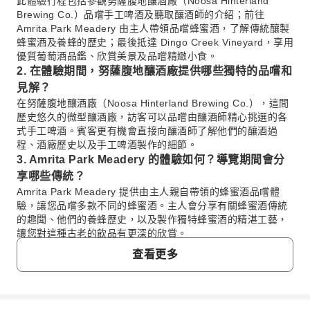
此體驗行程包括參觀努薩腹地釀酒廠（Noosa Hinterland
Brewing Co.）品嚐手工啤酒及聽取釀酒師的介紹；前往
Amrita Park Meadery 由主人帶領品嚐蜂蜜酒，了解傳統釀製
蜂蜜酒及養蜂的歷史；最後抵達 Dingo Creek Vineyard，享用
優質葡萄酒品鑑、欣賞美景及品嚐精緻小食。
2. 在體驗期間，努薩腹地釀酒廠提供哪些獨特的品嚐和
見解？
在努薩腹地釀酒廠（Noosa Hinterland Brewing Co.），這間
歷史悠久的微型釀酒廠，訪客可以品嚐由釀酒師精心挑選的各
式手工啤酒。賓客更有機會直接向釀酒師了解他們的釀酒過
程、酒廠歷史以及手工啤酒製作的細節。
3. Amrita Park Meadery 的體驗如何？導覽期間會分
享哪些傳統？
Amrita Park Meadery 提供由主人親自帶領的蜂蜜酒品嚐體
驗，讓您品嚐多款不同的蜂蜜酒。主人會分享有關蜂蜜酒傳統
的趣聞、他們的養蜂歷史，以及製作獨特蜂蜜酒的精湛工藝，
讓您對這種古老的飲品有更深的欣賞。
4. 作為努薩腹地體驗的一部分，賓客可在 Dingo
查看更多
Creek Vineyard 享受什麼？
在 Dingo Creek Vineyard，賓客可以在風景如畫的鄉村景色
中，一邊品嚐優質的葡萄酒，一邊放鬆身心。行程亦包括精緻
的佐酒小食。每位賓客更可獲贈一個紀念酒杯，以茲紀念。