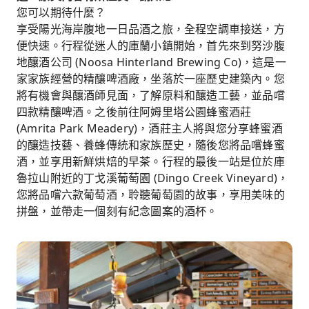
您可以期待什麼？
享受陽光海岸腹地一日品酒之旅，全程空調車接送，方
便快速。行程從迷人的庫蘭小鎮開始，首先來到努沙腹
地釀酒公司 (Noosa Hinterland Brewing Co)，這是一
家家族經營的精釀啤酒廠，坐落於一座歷史建築內。您
將有機會與釀酒師見面，了解原料和釀造工藝，並品嚐
四款精釀啤酒。之後前往阿姆里塔公園蜂蜜酒莊
(Amrita Park Meadery)，酒莊主人將與您分享蜂蜜酒
的釀造技藝、養蜂傳統和家族歷史，隨後您將品嚐蜂蜜
酒，並享用新鮮烘焙的早茶。行程的最後一站是位於庫
魯拉山附近的丁戈溪葡萄園 (Dingo Creek Vineyard)，
您將品嚐六款葡萄酒，聆聽葡萄園的故事，享用美味的
拼盤，並帶走一個刻有紀念圖案的酒杯。