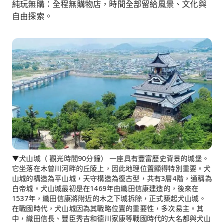
純玩無購：全程無購物店，時間全部留給風景、文化與
自由探索。
▼犬山城（ 觀光時間90分鐘） 一座具有豐富歷史背景的城堡。
它坐落在木曾川河畔的丘陵上，因此地理位置顯得特別重要。犬
山城的構造為平山城，天守構造為復古型，共有3層4階，通稱為
白帝城。犬山城最初是在1469年由織田信康建造的，後來在
1537年，織田信康將附近的木之下城拆除，正式築起犬山城。
在戰國時代，犬山城因為其戰略位置的重要性，多次易主。其
中，織田信長、豐臣秀吉和德川家康等戰國時代的大名都與犬山