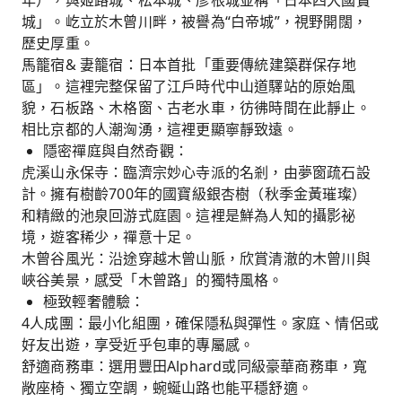
年），與姬路城、松本城、彥根城並稱「日本四大國寶
城」。屹立於木曾川畔，被譽為“白帝城”，視野開闊，
歷史厚重。
馬籠宿& 妻籠宿：日本首批「重要傳統建築群保存地
區」。這裡完整保留了江戶時代中山道驛站的原始風
貌，石板路、木格窗、古老水車，彷彿時間在此靜止。
相比京都的人潮洶湧，這裡更顯寧靜致遠。
隱密禪庭與自然奇觀：
虎溪山永保寺：臨濟宗妙心寺派的名剎，由夢窗疏石設
計。擁有樹齡700年的國寶級銀杏樹（秋季金黃璀璨）
和精緻的池泉回游式庭園。這裡是鮮為人知的攝影祕
境，遊客稀少，禪意十足。
木曾谷風光：沿途穿越木曾山脈，欣賞清澈的木曾川與
峽谷美景，感受「木曾路」的獨特風格。
極致輕奢體驗：
4人成團：最小化組團，確保隱私與彈性。家庭、情侶或
好友出遊，享受近乎包車的專屬感。
舒適商務車：選用豐田Alphard或同級豪華商務車，寬
敞座椅、獨立空調，蜿蜒山路也能平穩舒適。