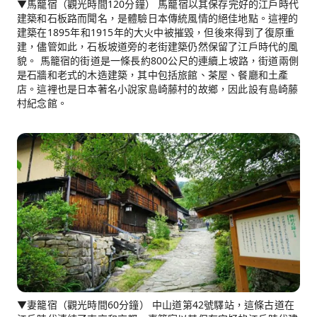
▼馬籠宿（觀光時間120分鐘） 馬籠宿以其保存完好的江戶時代
建築和石板路而聞名，是體驗日本傳統風情的絕佳地點。這裡的
建築在1895年和1915年的大火中被摧毀，但後來得到了復原重
建，儘管如此，石板坡道旁的老街建築仍然保留了江戶時代的風
貌。 馬籠宿的街道是一條長約800公尺的連續上坡路，街道兩側
是石牆和老式的木造建築，其中包括旅館、茶屋、餐廳和土產
店。這裡也是日本著名小說家島崎藤村的故鄉，因此設有島崎藤
村紀念館。
▼妻籠宿（觀光時間60分鐘） 中山道第42號驛站，這條古道在