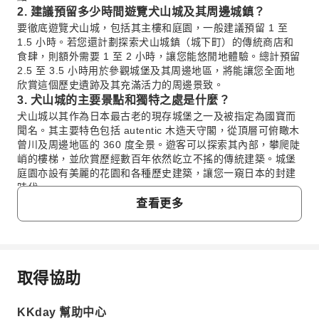
2. 建議預留多少時間遊覽犬山城及其周邊城鎮？
要徹底遊覽犬山城，包括其主樓和庭園，一般建議預留 1 至
1.5 小時。若您還計劃探索犬山城鎮（城下町）的傳統商店和
食肆，則額外需要 1 至 2 小時，讓您能悠閒地體驗。總計預留
2.5 至 3.5 小時用於參觀城堡及其周邊地區，將能讓您全面地
欣賞這個歷史遺跡及其充滿活力的周邊景致。
3. 犬山城的主要景點和獨特之處是什麼？
犬山城以其作為日本最古老的現存城堡之一及被指定為國寶而
聞名。其主要特色包括 autentic 木造天守閣，從頂層可俯瞰木
曾川及周邊地區的 360 度全景。遊客可以探索其內部，攀爬陡
峭的樓梯，並欣賞歷經數百年依然屹立不搖的傳統建築。城堡
庭園亦設有美麗的花園和各種歷史建築，讓您一窺日本的封建
時代。
4. 如何購買犬山城及城鎮景點的門票？
查看更多
犬山城門票通常可在入口處購買。許多遊客會考慮購買套票，
其中亦包含犬山城鎮內的特定景點，提供全面的遊覽體驗。報
名參加小型旅遊團時，門票費用通常已包含在內，或您的導遊
司機可在現場協助購票。您可以透過 KKday 方便地安排您的
取得協助
行程，並確認套票包含的項目，KKday 提供流暢的預訂體驗和
常見問題
清晰的產品詳情。
5. 從名古屋參加私人小團旅遊參觀犬山城是否方便？
KKday 幫助中心