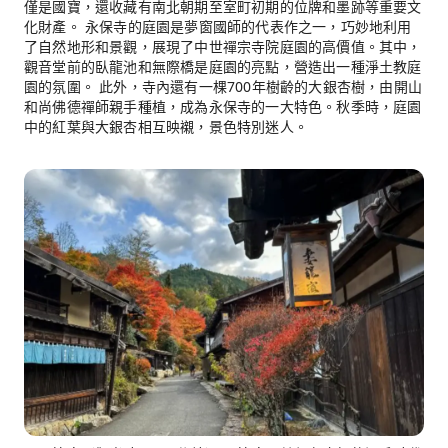
僅是國寶，還收藏有南北朝期至室町初期的位牌和墨跡等重要文
化財產。 永保寺的庭園是夢窗國師的代表作之一，巧妙地利用
了自然地形和景觀，展現了中世禪宗寺院庭園的高價值。其中，
觀音堂前的臥龍池和無際橋是庭園的亮點，營造出一種淨土教庭
園的氛圍。 此外，寺內還有一棵700年樹齡的大銀杏樹，由開山
和尚佛德禪師親手種植，成為永保寺的一大特色。秋季時，庭園
中的紅葉與大銀杏相互映襯，景色特別迷人。