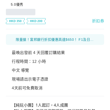
5.0
優秀
折扣券
HKD 350
HKD 200
限量搶！富邦銀行折扣優惠高達$650！ F1及日本花火等體驗產品 滿$1000 減$300 優惠碼： 26FB300 環球海外旅遊產品 滿$800 減$200 優惠碼： 26FB200 香港及大灣區旅遊產品 滿$500 減$100 優惠碼： 26FB100
最晚出發前 4 天回覆訂購結果
行程時間：12 小時
中文 導覽
現場請出示電子憑證
4天前可免費取消
【純玩小團】1人起訂，4人成團