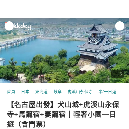
unread
notifications
5
首頁
日本
東海道
岐阜
虎溪山永保寺
半/一日遊
【
【名古屋出發】犬山城+虎溪山永保
寺+馬籠宿+妻籠宿｜輕奢小團一日
遊（含門票）