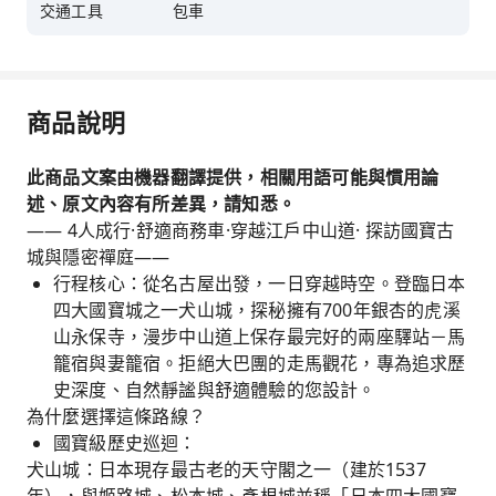
交通工具
包車
商品說明
此商品文案由機器翻譯提供，相關用語可能與慣用論
述、原文內容有所差異，請知悉。
—— 4人成行·舒適商務車·穿越江戶中山道· 探訪國寶古
城與隱密禪庭——
行程核心：從名古屋出發，一日穿越時空。登臨日本
四大國寶城之一犬山城，探秘擁有700年銀杏的虎溪
山永保寺，漫步中山道上保存最完好的兩座驛站－馬
籠宿與妻籠宿。拒絕大巴團的走馬觀花，專為追求歷
史深度、自然靜謐與舒適體驗的您設計。
為什麼選擇這條路線？
國寶級歷史巡迴：
犬山城：日本現存最古老的天守閣之一（建於1537