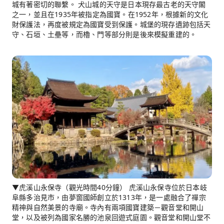
城有著密切的聯繫。 犬山城的天守是日本現存最古老的天守閣
之一，並且在1935年被指定為國寶。在1952年，根據新的文化
財保護法，再度被規定為國寶受到保護。城堡的現存遺跡包括天
守、石垣、土壘等，而櫓、門等部分則是後來模擬重建的。
▼虎溪山永保寺（觀光時間40分鐘） 虎溪山永保寺位於日本岐
阜縣多治見市，由夢窗國師創立於1313年，是一處融合了禪宗
精神與自然美景的寺廟。寺內有兩項國寶建築－觀音堂和開山
堂，以及被列為國家名勝的池泉回遊式庭園。觀音堂和開山堂不