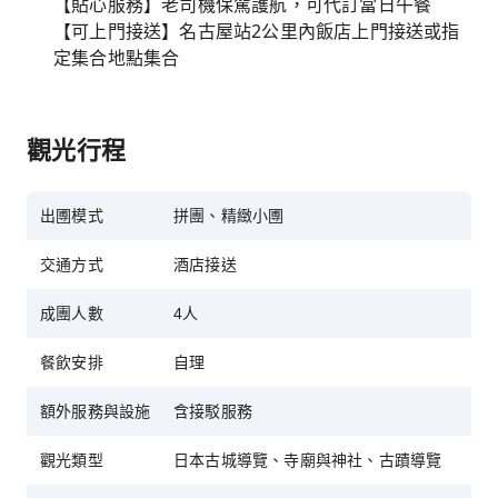
【貼心服務】老司機保駕護航，可代訂當日午餐
【可上門接送】名古屋站2公里內飯店上門接送或指
定集合地點集合
觀光行程
出圑模式
拼團、精緻小圑
交通方式
酒店接送
成團人數
4人
餐飲安排
自理
額外服務與設施
含接駁服務
觀光類型
日本古城導覽、寺廟與神社、古蹟導覽