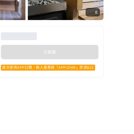
8
已售罄
首次使用APP訂購，輸入優惠碼「APP15HK」即減$15