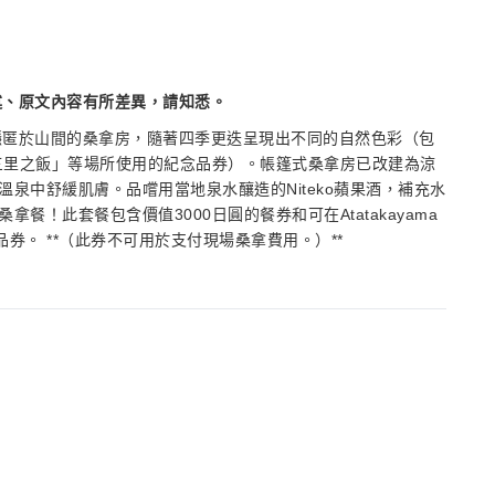
述、原文內容有所差異，請知悉。
一座隱匿於山間的桑拿房，隨著四季更迭呈現出不同的自然色彩（包
「三里之飯」等場所使用的紀念品券）。帳篷式桑拿房已改建為涼
泉中舒緩肌膚。品嚐用當地泉水釀造的Niteko蘋果酒，補充水
！此套餐包含價值3000日圓的餐券和可在Atatakayama
念品券。 **（此券不可用於支付現場桑拿費用。）**