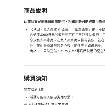
商品說明
此商品文案由機器翻譯提供，相關用語可能與慣用論
【秋田 - 私人桑拿 & 溫泉】「山野桑拿」是
含價值3000日元的餐券和可在三里路邊站餐廳
亭式私人桑拿房。在私人桑拿房中排毒養顏，並在溫
分！在山野桑拿放鬆身心後，前往三里路邊站享用桑拿餐
商店、三里路邊站、Kura Cafe等場所使用的紀
購買須知
關於取消活動：
活動可能因天氣惡劣而取消。
參加本課程時請注意以下事項：