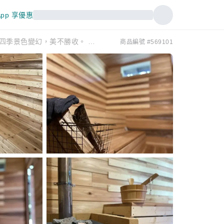
pp 享優惠
【秋田縣大曲市】私人桑拿溫泉「山野桑拿」 隱匿於山間的桑拿，四季景色變幻，美不勝收。 【包含價值3000日圓的公共服務券】
商品編號 #569101