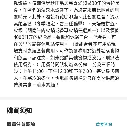
麵體驗。這道深受秋田縣居民喜愛超過30年的傳統美
食，在著名的溫泉水滋養下，為您帶來無比愜意的用
餐時光。此外，還設有藏咖啡廳。此套餐包含：流水
素麵套餐（冬季限定，含三種蘸醬）、天婦羅拼盤、
火鍋（關南牛肉火鍋或香草火鍋任選其一）以及價值
4000日元的紀念品、餐飲和沐浴三合一代金券，可
在美里等路邊休息站使用。 （此組合券不可用於現
場支付素麵套餐費用。可作為餐券用於額外點購食物
和飲品。請注意，如未點購其他食物或飲品，則無法
使用餐券。）用餐時間限制為80分鐘，分為三個時
段：上午11:00、下午12:30和下午2:00，每桌最多四
人。在寒冷的冬季，也能品嚐到通常只在夏季供應的
傳統美食－流水素麵！
購買須知
購買注意事項
重要資訊