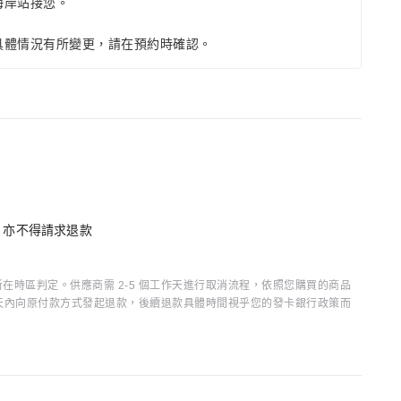
海岸站接您。
具體情況有所變更，請在預約時確認。
單，亦不得請求退款
時區判定。供應商需 2-5 個工作天進行取消流程，依照您購買的商品
15 天內向原付款方式發起退款，後續退款具體時間視乎您的發卡銀行政策而