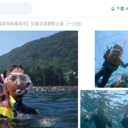
下載 A
【靜岡縣橫濱市】兒童浮潛體驗計畫（一日遊）