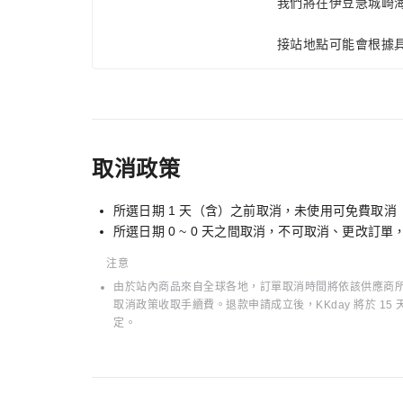
我們將在伊豆急城崎
接站地點可能會根據
取消政策
所選日期 1 天（含）之前取消，未使用可免費取消
所選日期 0 ~ 0 天之間取消，不可取消、更改訂
注意
由於站內商品來自全球各地，訂單取消時間將依該供應商所在
取消政策收取手續費。退款申請成立後，KKday 將於 
定。