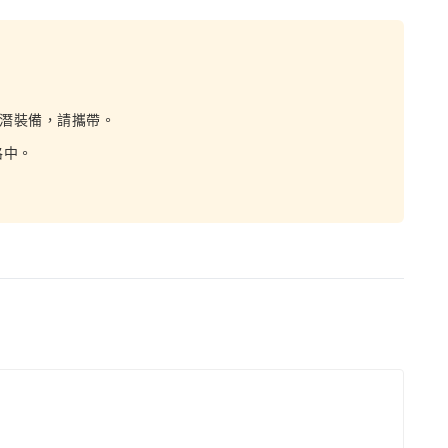
浮潛裝備，請攜帶。
格中。