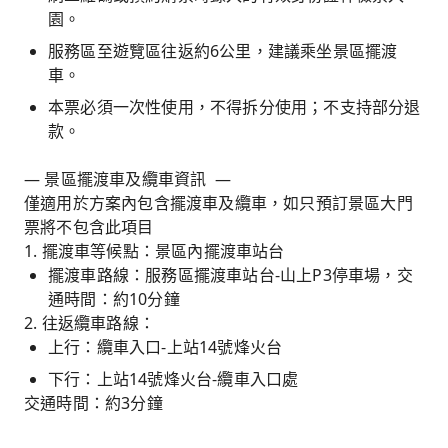
園。
服務區至遊覽區往返約6公里，建議乘坐景區擺渡
車。
本票必須一次性使用，不得拆分使用；不支持部分退
款。
— 景區擺渡車及纜車資訊 —
僅適用於方案內包含擺渡車及纜車，如只預訂景區大門
票將不包含此項目
1. 擺渡車等候點：景區內擺渡車站台
擺渡車路線：服務區擺渡車站台-山上P3停車場，交
通時間：約10分鐘
2. 往返纜車路線：
上行：纜車入口-上站14號烽火台
下行：上站14號烽火台-纜車入口處
交通時間：約3分鐘