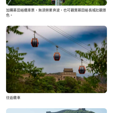
加購慕田峪纜車票，無須勞累奔波，也可觀賞慕田峪長城壯觀景
色。
往返纜車