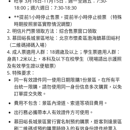
旺季 3月16日-11月15日：週一至週五：7:30-
18:00；週六週日：7:30-18:30
**提前1小時停止售票，提前半小時停止檢票 （特殊
時期按照景區實際情況調整）
2. 明信片門票領取方法：綜合售票窗口領取
3. 慕田峪長城景區地址：北京市懷柔區渤海鎮慕田峪村
（二維碼掃碼入場）
4. 成人票適用人群：18週歲及以上；學生票適用人群：
身高1.2米以上，本科及以下在校學生（現場請出示護照
及有效學生證以便驗票）
5. 特殊要求：
同一有效證件同一使用日期限購1份景區，在所有平
台統一限購，請勿使用同一身份信息多次購買，以免
訂單提交失敗。
費用不包含：景區內滑道、索道等項目費用。
出行務必攜帶本人有效證件方可使用。
慕田峪長城景區實行實名制預約購票，遊客到達景區
刷二維碼或預約購票時錄入的有效身份證件檢票入