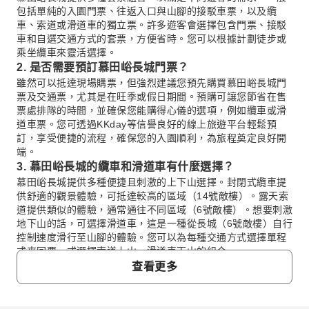
包括單純的入園門票、往返入口與山腳的接駁車票，以及纜
車、索道或滑道車的獨立票。許多遊客會選擇包含門票、接駁
車和自選交通方式的套票，方便省時。您可以根據計劃徒步或
乘坐纜車來靈活選擇。
2. 是否需要預訂慕田峪長城門票？
雖然可以抵達現場購票，但強烈建議您預先購買慕田峪長城門
票及交通票，尤其是在旺季或假日期間。預購可讓您節省在售
票處排隊的時間，並確保您能購得心儀的選項，例如纜車或滑
道車票。您可透過KKday等信譽良好的線上旅遊平台輕鬆預
訂，享受便捷的流程，確保您的入園順利，為旅程奠定良好開
端。
3. 慕田峪長城的纜車和滑道車有什麼選擇？
慕田峪長城提供多種便捷且刺激的上下山選擇。封閉式纜車提
供舒適的觀景體驗，可抵達較高的區域（14號敵樓）。露天索
道提供類似的體驗，通常通往不同區域（6號敵樓）。想要刺激
地下山的話，可選擇滑道車，這是一種從長城（6號敵樓）自行
控制速度滑行至山腳的體驗。您可以為每種交通方式選擇單程
或來回票，或選擇索道上山、滑道車下山的組合。
4. 有什麼公共交通前往慕田峪長城？
查看更多
從北京搭乘公共交通前往慕田峪長城需要轉乘。您可以從北京
東直門公交站搭乘916快車，到懷柔北大街站下車。然後，您