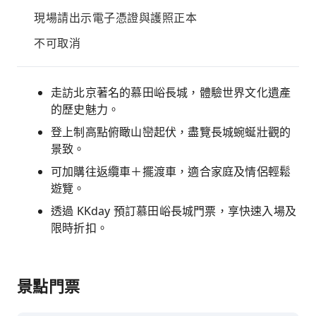
現場請出示電子憑證與護照正本
不可取消
走訪北京著名的慕田峪長城，體驗世界文化遺產
的歷史魅力。
登上制高點俯瞰山巒起伏，盡覽長城蜿蜒壯觀的
景致。
可加購往返纜車＋擺渡車，適合家庭及情侶輕鬆
遊覽。
透過 KKday 預訂慕田峪長城門票，享快速入場及
限時折扣。
景點門票