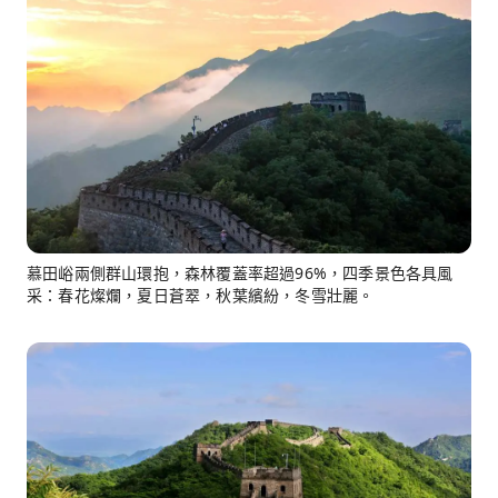
慕田峪兩側群山環抱，森林覆蓋率超過96%，四季景色各具風
采：春花燦爛，夏日蒼翠，秋葉繽紛，冬雪壯麗。