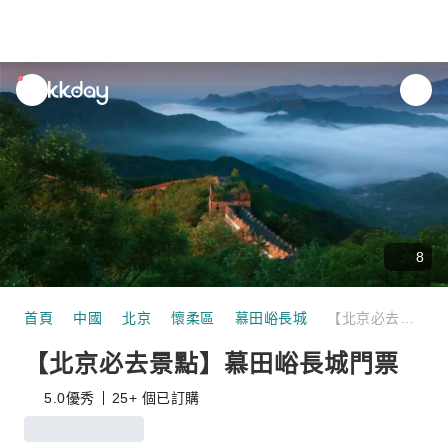
unread
notifications
8
首頁
中國
北京
懷柔區
慕田峪長城
【北京必去景點】慕田峪長城門票
【北京必去景點】慕田峪長城門票
5.0
優秀
25+ 個已訂購