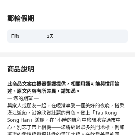
郵輪假期
日數
1天
商品說明
此商品文案由機器翻譯提供，相關用語可能與慣用論
述、原文內容有所差異，請知悉。
— 您的期望 —
與家人或朋友一起，在峴港享受一個美好的夜晚，搭乘
漢江遊船，沿途欣賞壯麗的景色。登上「Tau Rong
Song Han」遊船，在1小時的航程中悠閒地穿過市中
心。別忘了帶上相機——您將經過眾多熱門地標，例如
璀璨的愛情橋和標誌性的漢江大橋。在欣賞美景的同