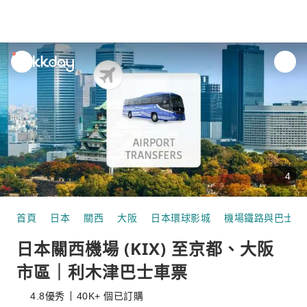
unread
notifications
4
首頁
日本
關西
大阪
日本環球影城
機場鐵路與巴士
日本關西機場 (KIX) 至京都、大阪
市區｜利木津巴士車票
4.8
優秀
40K+ 個已訂購