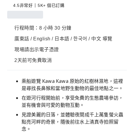
4.5
非常好
5K+ 個已訂購
行程時間：8 小時 30 分鐘
廣東話 / English / 日本語 / 한국어 / 中文 導覽
現場請出示電子憑證
2天前可免費取消
乘船遊覽 Kawa Kawa 原始的紅樹林濕地，這裡
是尋找長鼻猴和當地野生動物的最佳地點之一。
在遊河行程開始前，享受免費的生態農場參訪，
並有機會與可愛的動物互動。
見證美麗的日落，並體驗夜間成千上萬隻螢火蟲
點亮河畔的奇景，隨後前往水上清真寺拍照留
念。