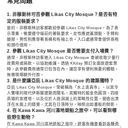
常見問題
1. 非穆斯林可否參觀 Likas City Mosque？是否有特
定的服裝要求？
是的，非穆斯林訪客都歡迎參觀 Likas City Mosque。為了表
示尊重，需要遵守端莊的著裝要求。女性應遮蓋頭髮、手臂和
腿部，男性則應穿著長褲和有袖上衣。入口處通常會提供長袍
和頭巾借用。
2. 參觀 Likas City Mosque 是否需要支付入場費？
通常，非穆斯林訪客進入 Likas City Mosque 會被收取少量行
政費用或捐款，以協助維護。透過 KKday 預訂全面旅遊套票
時，此參觀費用通常已包含在內，讓您享有便利無憂的體驗，
無需現場額外付款。
3. 是什麼讓亞庇 Likas City Mosque 的建築獨特？
亞庇 Likas City Mosque，常被稱為「水上清真寺」，以其令
人驚嘆的現代伊斯蘭建築而聞名。其獨特的藍金色圓頂、四座
高聳的宣禮塔，以及位於人造潟湖上的策略性位置，營造出漂
浮在水面上的錯覺，尤其在日落時分，映照出如畫般的倒影。
4. 在 Kawa Kawa 河川濕地遊船之旅中，可以看到哪
些野生動物？
在 Kawa Kawa 河川濕地遊船之旅中，遊客有機會看到各種奇