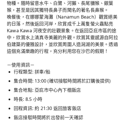
物種。隨時留意水牛、白鷺、河獺、長尾獼猴、銀葉
猴，甚至是因其獨特長鼻子而聞名的著名長鼻猴。
晚餐後，在娜娜蒙海灘（Nanamun Beach）觀賞絕美
的日落，然後返回河岸，欣賞成千上萬隻螢火蟲點亮
Kawa Kawa 河夜空的壯觀景象。在返回亞庇市區的途
中，欣賞水上清真寺美麗的外觀。欣賞其靈感源自阿拉
伯建築的優雅設計，並欣賞周圍人造潟湖的美景。透過
這個充滿樂趣的行程，充分利用您在沙巴的假期！
－使用資訊－
行程類型: 拼車/船
集合時間: 13:00 (確切接駁時間將於訂購後提供)
集合地點: 亞庇市中心內下榻飯店
時長: 8.5 小時
回程資訊: 約 21:30 返回旅客飯店
飯店接駁時間將於出發前一天確認