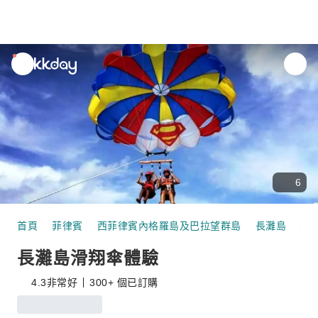
unread
notifications
6
首頁
菲律賓
西菲律賓內格羅島及巴拉望群島
長灘島
水
長灘島滑翔傘體驗
4.3
非常好
300+ 個已訂購