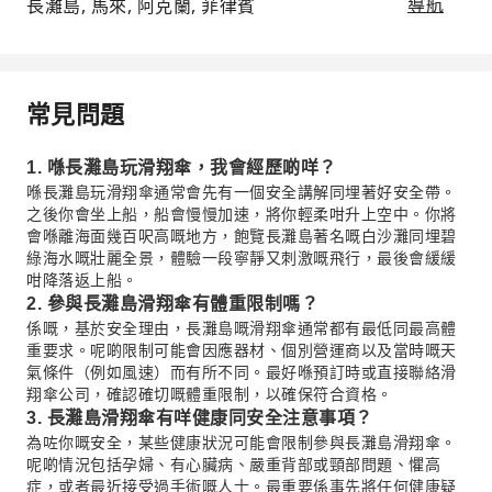
長灘島, 馬來, 阿克蘭, 菲律賓
導航
常見問題
1. 喺長灘島玩滑翔傘，我會經歷啲咩？
喺長灘島玩滑翔傘通常會先有一個安全講解同埋著好安全帶。
之後你會坐上船，船會慢慢加速，將你輕柔咁升上空中。你將
會喺離海面幾百呎高嘅地方，飽覽長灘島著名嘅白沙灘同埋碧
綠海水嘅壯麗全景，體驗一段寧靜又刺激嘅飛行，最後會緩緩
咁降落返上船。
2. 參與長灘島滑翔傘有體重限制嗎？
係嘅，基於安全理由，長灘島嘅滑翔傘通常都有最低同最高體
重要求。呢啲限制可能會因應器材、個別營運商以及當時嘅天
氣條件（例如風速）而有所不同。最好喺預訂時或直接聯絡滑
翔傘公司，確認確切嘅體重限制，以確保符合資格。
3. 長灘島滑翔傘有咩健康同安全注意事項？
為咗你嘅安全，某些健康狀況可能會限制參與長灘島滑翔傘。
呢啲情況包括孕婦、有心臟病、嚴重背部或頸部問題、懼高
症，或者最近接受過手術嘅人士。最重要係事先將任何健康疑