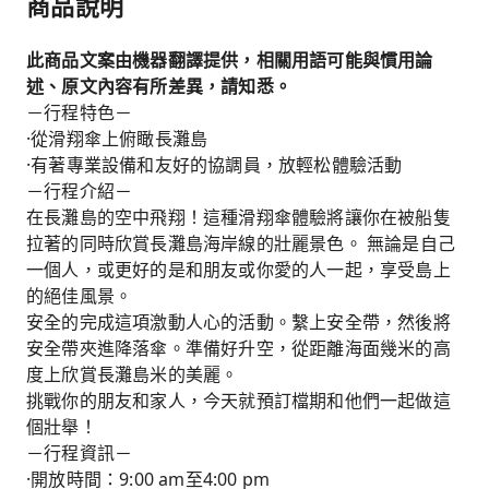
商品說明
此商品文案由機器翻譯提供，相關用語可能與慣用論
述、原文內容有所差異，請知悉。
－行程特色－
·從滑翔傘上俯瞰長灘島
·有著專業設備和友好的協調員，放輕松體驗活動
－行程介紹－
在長灘島的空中飛翔！這種滑翔傘體驗將讓你在被船隻
拉著的同時欣賞長灘島海岸線的壯麗景色。 無論是自己
一個人，或更好的是和朋友或你愛的人一起，享受島上
的絕佳風景。
安全的完成這項激動人心的活動。繫上安全帶，然後將
安全帶夾進降落傘。準備好升空，從距離海面幾米的高
度上欣賞長灘島米的美麗。
挑戰你的朋友和家人，今天就預訂檔期和他們一起做這
個壯舉！
－行程資訊－
·開放時間：9:00 am至4:00 pm