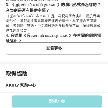
3. 《 இரண்டாம் வாய்ப்புக் கடை》的演出形式是怎樣的？
音樂劇是否有提供字幕？
《 இரண்டாம் வாய்ப்புக் கடை》是一場現場舞台演出，屬於音樂
劇形式，將戲劇故事與音樂表演巧妙結合。為了迎合不同觀
眾，該劇提供英語、中文和日語等多種外語字幕，讓國際觀眾
也能輕鬆欣賞。
4. 音樂劇《 இரண்டாம் வாய்ப்புக் கடை》在首爾的哪個場
地演出？
音樂劇《 இரண்டாம் வாய்ப்புக் கடை》通常在南韓首爾多個主要
查看更多
的劇院上演。具體的演出地點和詳細的演出時間表（包括日期
和時間）會因應製作檔期而有所不同。建議您在計劃行程時，
預先核實確切的演出地點和場次。
5. 如何前往音樂劇《 இரண்டாம் வாய்ப்புக் கடை》的演出
取得協助
場地？
常見問題
要前往首爾的音樂劇《 இரண்டாம் வாய்ப்புக் கடை》演出場地，
強烈建議您利用首爾便捷的地鐵系統。大多數劇院都鄰近地鐵
KKday 幫助中心
站，只需短暫步行即可抵達。具體的交通指示，包括最近的地
1. 音樂劇《 இரண்டாம் வாய்ப்புக் கடை》講述一個怎
鐵站和出口，通常會在您的門票資訊或場地官方資料中提供。
樣的故事？
您亦可選擇乘搭的士或巴士直達。
音樂劇《 இரண்டாம் வாய்ப்புக் கடை》講述一個感人至深的故
選擇方案
6. 如何購買音樂劇《 இரண்டாம் வாய்ப்புக் கடை》的門
事，圍繞著一位失憶的無家可歸男子展開。他在一家本地
票？