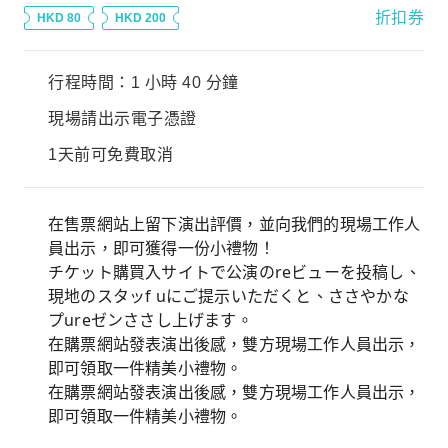
折扣券
HKD 80
HKD 200
行程時間：1 小時 40 分鐘
現場請出示電子憑證
1天前可免費取消
在售票網站上留下演出評價，並向我們的現場工作人
員出示，即可獲得一份小禮物！
チケット購買入サイトで公演のreビューを投稿し、
現地のスタッf uにご提示いただくと、ささやかな
プureゼンささし上げます。
在購票網站發表演出後感，雙方現場工作人員出示，
即可領取一件精美小禮物。
在購票網站發表演出後感，雙方現場工作人員出示，
即可領取一件精美小禮物。