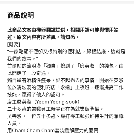
商品說明
此商品文案由機器翻譯提供，相關用語可能與慣用論
述、原文內容有所差異，請知悉。
[概要]
“一家略顯不便卻又很特別的便利店，歸根結底，這就是
我們的故事。”
首爾站的流浪漢「獨自」撿到了「廉英淑」的錢包，由
此開始了一段奇遇。
獨自患有酒精性癡呆，記不起過去的事情，開始在英淑
位於清坡洞的便利商店「永遠」上夜班，逐漸提高工作
技能，贏得了他人的認可。
店主嚴英淑（Yeom Yeong-sook）
二十多歲的兼職員工時賢正在為就業做準備。
吳善淑，一位五十多歲、靠打零工勉強維持生計的兼職
人員，
用Cham Cham Cham套裝緩解壓力的慶萬