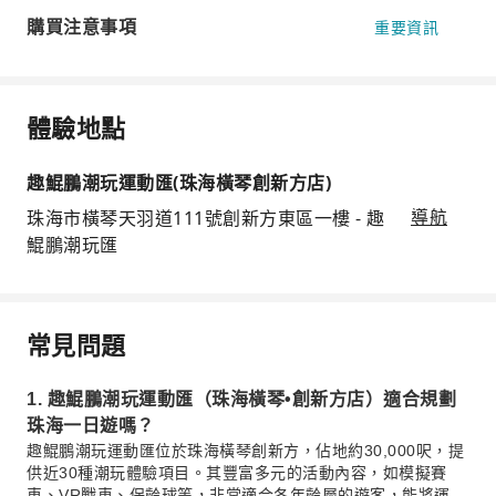
購買注意事項
重要資訊
體驗地點
趣鯤鵬潮玩運動匯(珠海橫琴創新方店)
珠海市橫琴天羽道111號創新方東區一樓 - 趣
導航
鯤鵬潮玩匯
常見問題
1. 趣鯤鵬潮玩運動匯（珠海橫琴•創新方店）適合規劃
珠海一日遊嗎？
趣鯤鵬潮玩運動匯位於珠海橫琴創新方，佔地約30,000呎，提
供近30種潮玩體驗項目。其豐富多元的活動內容，如模擬賽
車、VR戰車、保齡球等，非常適合各年齡層的遊客，能將運