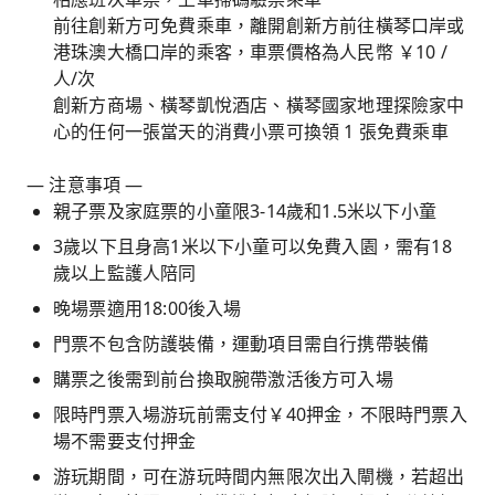
前往創新方可免費乘車，離開創新方前往橫琴口岸或
港珠澳大橋口岸的乘客，車票價格為人民幣 ￥10 /
人/次
創新方商場、橫琴凱悅酒店、橫琴國家地理探險家中
心的任何一張當天的消費小票可換領 1 張免費乘車
— 注意事項 —
親子票及家庭票的小童限3-14歲和1.5米以下小童
3歲以下且身高1米以下小童可以免費入園，需有18
歲以上監護人陪同
晚場票適用18:00後入場
門票不包含防護裝備，運動項目需自行携帶裝備
購票之後需到前台換取腕帶激活後方可入場
限時門票入場游玩前需支付￥40押金，不限時門票入
場不需要支付押金
游玩期間，可在游玩時間内無限次出入閘機，若超出