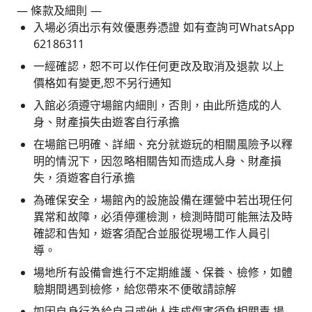
— 條款及細則 —
入場必須出示有效優惠券憑證 如有查詢可WhatsApp
62186311
一經確認，恕不可以作任何更改及取消及退款 以上
價格如有變更,恕不另行通知
入館必須遵守場館内細則，否則，由此所造成的人
身、財產損失由遊客自行承擔
在場館已明確、詳細、充分就遊玩的相關風險予以釋
明的情況下，因忽略相關告知而造成人身、財產損
失，須遊客自行承擔
為確保安全，場館內的設施設備在運營中若出現任何
異常和故障，必須停運檢測，檢測時間可能無法及時
確認和告知，遊客須配合並服從現場工作人員引
導。
場地所有設備會進行不定期維護、保養、檢修，如體
驗期間遇到檢修，給您帶來不便敬請諒解
如因自身行為給自己或他人造成傷害須負相關責 場