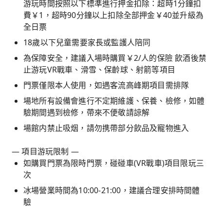
游玩時間按照以下標準進行押金扣除：超時1分鐘扣
費￥1，超時90分鐘以上扣除全部押金￥40並升級為
全日票
18歲以下兒童需要家長或監護人陪同
為保障安全，建議入場時購買￥2/人的保險 飲酒後禁
止游玩VR戰車、滑雪、保齡球、射箭等項目
門票僅限本人使用，如遇客流高峰期項目需排隊
場地所有設備會進行不定期維護、保養、檢修，如體
驗期間遇到檢修，帶來不便敬請諒解
場館内禁止吸烟，請勿携帶部分飲品及寵物進入
— 項目游玩限制 —
如購買門票為限時門票，碰碰車(VR戰車)項目限玩三
次
冰場營業時間為10:00-21:00，建議合理安排時間體
驗