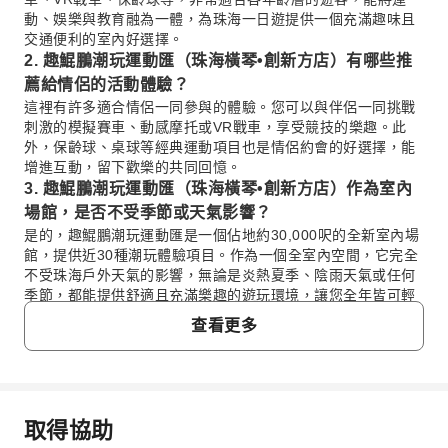
動、娛樂與教育融為一體，為珠海一日遊提供一個充滿趣味且
交通便利的室內好選擇。
2. 趣鯤鵬潮玩運動匯（珠海橫琴•創新方店）有哪些推
薦給情侶的活動體驗？
這裡有許多適合情侶一同參與的體驗。您可以與伴侶一同挑戰
刺激的模擬賽車、動感摩托或VR戰車，享受競技的樂趣。此
外，保齡球、桌球等經典運動項目也是情侶約會的好選擇，能
增進互動，留下歡樂的共同回憶。
3. 趣鯤鵬潮玩運動匯（珠海橫琴•創新方店）作為室內
場館，是否不受季節或天氣影響？
是的，趣鯤鵬潮玩運動匯是一個佔地約30,000呎的全新室內場
館，提供近30種潮玩體驗項目。作為一個全室內空間，它完全
不受珠海戶外天氣的影響，無論是炎熱夏季、陰雨天氣或任何
季節，都能提供舒適且充滿樂趣的遊玩環境，讓您全年皆可輕
鬆規劃行程。
查看更多
4. 從珠海市區或口岸如何前往趣鯤鵬潮玩運動匯（珠海
橫琴•創新方店）？
這裡交通便捷。從珠海市區或主要口岸（如橫琴口岸）出發，
您可以選擇搭乘的士或網約車直達，車程相對快速。若搭乘公
取得協助
共巴士，有多條路線可抵達「橫琴創新方」站，下車後步行即
常見問題
可到達。具體路線建議您可使用當地地圖應用程式查詢最新資