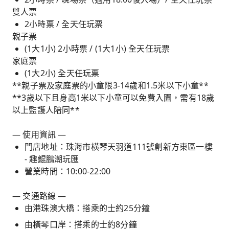
雙人票
2小時票 / 全天任玩票
親子票
(1大1小) 2小時票 / (1大1小) 全天任玩票
家庭票
(1大2小) 全天任玩票
**親子票及家庭票的小童限3-14歲和1.5米以下小童**
**3歲以下且身高1米以下小童可以免費入園，需有18歲
以上監護人陪同**
— 使用資訊 —
門店地址：珠海市橫琴天羽道111號創新方東區一樓
- 趣鯤鵬潮玩匯
營業時間：10:00-22:00
— 交通路線 —
由港珠澳大橋：搭乘的士約25分鐘
由橫琴口岸：搭乘的士約8分鐘