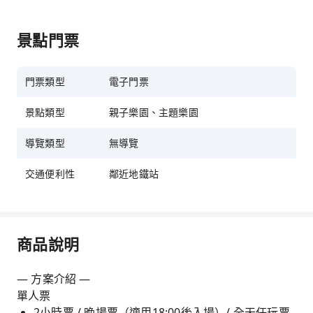
景點門票
門票類型
電子門票
景點類型
親子樂園、主題樂園
導覽類型
無導覽
交通便利性
鄰近地鐵站
商品說明
— 方案介紹 —
單人票
2小時票 / 晚場票（適用18:00後入場）/ 全天任玩票