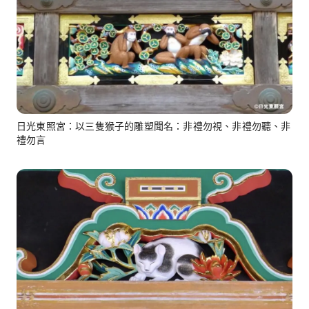
日光東照宮：以三隻猴子的雕塑聞名：非禮勿視、非禮勿聽、非
禮勿言