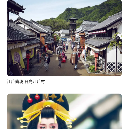
江戶仙境 日光江戶村