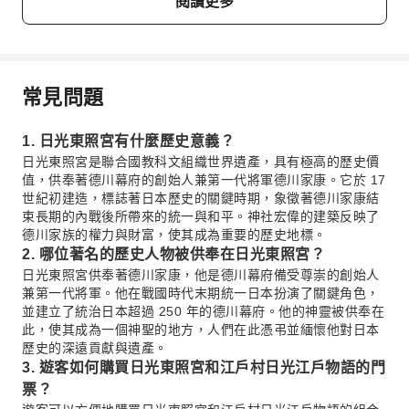
閱讀更多
常見問題
1. 日光東照宮有什麼歷史意義？
日光東照宮是聯合國教科文組織世界遺產，具有極高的歷史價
值，供奉著德川幕府的創始人兼第一代將軍德川家康。它於 17
世紀初建造，標誌著日本歷史的關鍵時期，象徵著德川家康結
束長期的內戰後所帶來的統一與和平。神社宏偉的建築反映了
德川家族的權力與財富，使其成為重要的歷史地標。
2. 哪位著名的歷史人物被供奉在日光東照宮？
日光東照宮供奉著德川家康，他是德川幕府備受尊崇的創始人
兼第一代將軍。他在戰國時代末期統一日本扮演了關鍵角色，
並建立了統治日本超過 250 年的德川幕府。他的神靈被供奉在
此，使其成為一個神聖的地方，人們在此憑弔並緬懷他對日本
歷史的深遠貢獻與遺產。
3. 遊客如何購買日光東照宮和江戶村日光江戶物語的門
票？