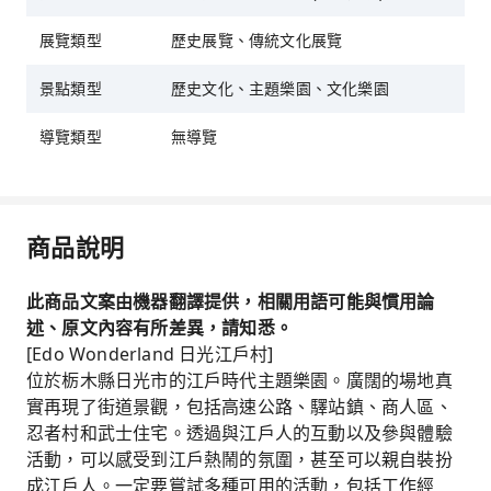
展覽類型
歷史展覽、傳統文化展覽
景點類型
歷史文化、主題樂園、文化樂園
導覽類型
無導覽
商品說明
此商品文案由機器翻譯提供，相關用語可能與慣用論
述、原文內容有所差異，請知悉。
[Edo Wonderland 日光江戶村]
位於栃木縣日光市的江戶時代主題樂園。廣闊的場地真
實再現了街道景觀，包括高速公路、驛站鎮、商人區、
忍者村和武士住宅。透過與江戶人的互動以及參與體驗
活動，可以感受到江戶熱鬧的氛圍，甚至可以親自裝扮
成江戶人。一定要嘗試多種可用的活動，包括工作經