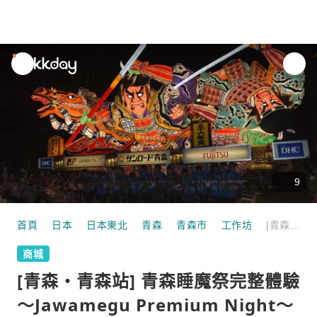
unread
notifications
9
首頁
日本
日本東北
青森
青森市
工作坊
[青森・青森站] 青森睡魔祭完整體驗～Jawamegu Premium Night～
商城
[青森・青森站] 青森睡魔祭完整體驗
～Jawamegu Premium Night～