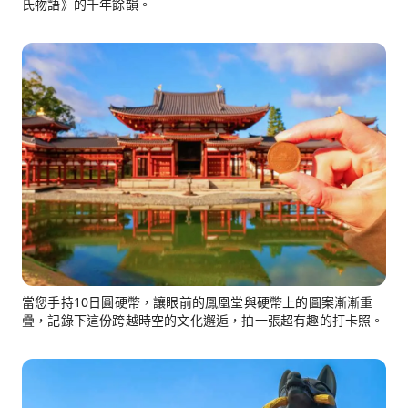
氏物語》的千年餘韻。
當您手持10日圓硬幣，讓眼前的鳳凰堂與硬幣上的圖案漸漸重
疊，記錄下這份跨越時空的文化邂逅，拍一張超有趣的打卡照。