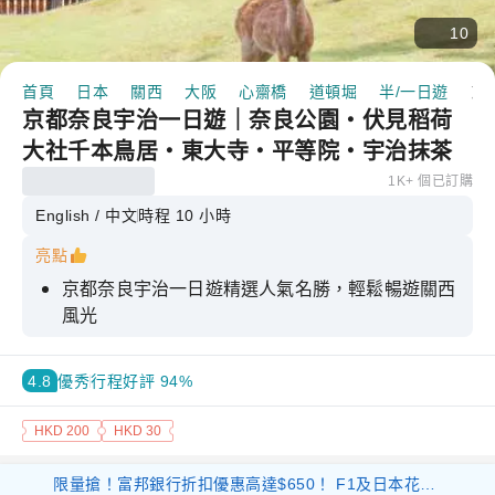
10
首頁
日本
關西
大阪
心齋橋
道頓堀
半/一日遊
京都奈良宇治一日遊｜奈良公園・伏見稻荷大社千本鳥居・東
京都奈良宇治一日遊｜奈良公園・伏見稻荷
大社千本鳥居・東大寺・平等院・宇治抹茶
巡禮｜大阪／京都出發
1K+ 個已訂購
English / 中文
時程 10 小時
亮點
京都奈良宇治一日遊精選人氣名勝，輕鬆暢遊關西
風光
走進奈良公園親近可愛小鹿，留下難忘旅遊回憶
4.8
優秀
行程好評 94%
探索伏見稻荷大社千本鳥居，感受壯麗參道風情
造訪東大寺和平等院，品味宇治抹茶與歷史韻味
HKD 200
HKD 30
限量搶！富邦銀行折扣優惠高達$650！ F1及日本花火等體驗產品 滿$1000 減$300 優惠碼： 26FB300 環球海外旅遊產品 滿$800 減$200 優惠碼： 26FB200 香港及大灣區旅遊產品 滿$500 減$100 優惠碼： 26FB100