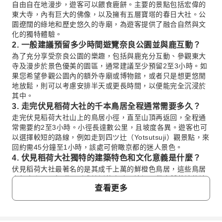
自由自在地漫步，遊客可以餵食鹿餅。主要的景點包括宏偉的
東大寺，內有巨大的佛像，以及擁有五層寶塔的春日大社。公
園遼闊的綠地和歷史悠久的寺廟，為遊客提供了融合自然與文
化的獨特體驗。
2. 一般建議預留多少時間遊覽奈良公園並與鹿互動？
為了充分享受奈良公園的樂趣，包括與鹿充分互動、參觀東大
寺及漫步於景色優美的園區，通常建議至少預留2至3小時。如
果您希望參觀公園內的額外寺廟或博物館，或者只是想更悠閒
地放鬆，則可以考慮安排半天或更長時間，以便能完全沉浸於
其中。
3. 走完伏見稻荷大社的千本鳥居全程通常需要多久？
走完伏見稻荷大社山上的鳥居小徑，直至山頂再返回，全程通
常需要約2至3小時。小徑長達數公里，且坡度各異。遊客也可
以選擇較短的路線，例如走到四ツ辻（Yotsutsuji）觀景點，來
回約需45分鐘至1小時，該處可俯瞰京都的迷人景色。
4. 伏見稻荷大社獨特的建築特色和文化意義是什麼？
伏見稻荷大社最著名的是其成千上萬的鮮橙色鳥居，這些鳥居
由個人和公司捐贈，形成蜿蜒的山路。這裡是供奉稻荷神的神
查看更多
社，稻荷神與稻米、清酒及商業繁榮有關。狐狸雕像被認為是
稻荷神的使者，遍佈神社各處，牠們的口中常銜著一把鑰匙或
一顆寶珠，為神社增添了獨特的精神氛圍。
5. 參觀伏見稻荷大社需要支付入場費嗎？