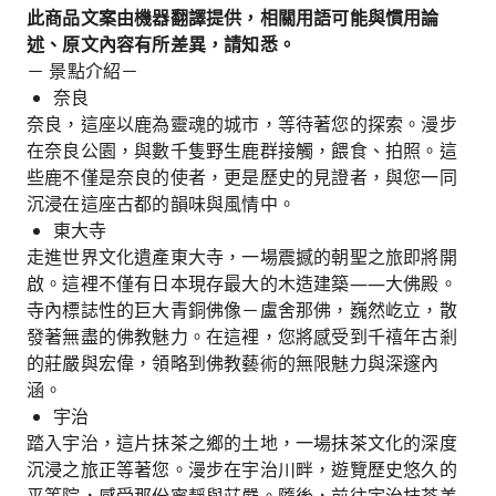
此商品文案由機器翻譯提供，相關用語可能與慣用論
述、原文內容有所差異，請知悉。
－ 景點介紹－
奈良
奈良，這座以鹿為靈魂的城市，等待著您的探索。漫步
在奈良公園，與數千隻野生鹿群接觸，餵食、拍照。這
些鹿不僅是奈良的使者，更是歷史的見證者，與您一同
沉浸在這座古都的韻味與風情中。
東大寺
走進世界文化遺產東大寺，一場震撼的朝聖之旅即將開
啟。這裡不僅有日本現存最大的木造建築——大佛殿。
寺內標誌性的巨大青銅佛像－盧舍那佛，巍然屹立，散
發著無盡的佛教魅力。在這裡，您將感受到千禧年古剎
的莊嚴與宏偉，領略到佛教藝術的無限魅力與深邃內
涵。
宇治
踏入宇治，這片抹茶之鄉的土地，一場抹茶文化的深度
沉浸之旅正等著您。漫步在宇治川畔，遊覽歷史悠久的