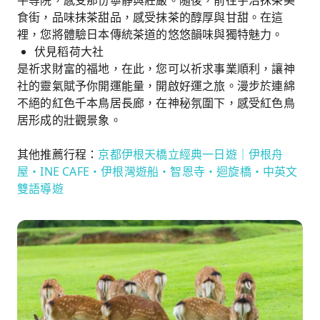
平等院，感受那份寧靜與莊嚴。隨後，前往宇治抹茶美
食街，品味抹茶甜品，感受抹茶的醇厚與甘甜。在這
裡，您將體驗日本傳統茶道的悠悠韻味與獨特魅力。
伏見稻荷大社
是祈求財富的福地，在此，您可以祈求事業順利，讓神
社的靈氣賦予你開運能量，開啟好運之旅。漫步於連綿
不絕的紅色千本鳥居長廊，在神秘氛圍下，感受紅色鳥
居形成的壯觀景象。
其他推薦行程：
京都伊根天橋立經典一日遊｜伊根舟
屋・INE CAFE・伊根灣遊船・智恩寺・迴旋橋・中英文
雙語導遊