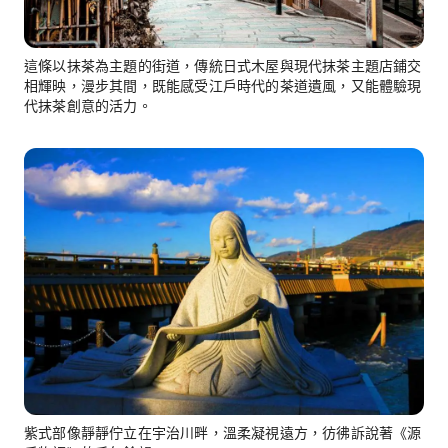
這條以抹茶為主題的街道，傳統日式木屋與現代抹茶主題店鋪交
相輝映，漫步其間，既能感受江戶時代的茶道遺風，又能體驗現
代抹茶創意的活力。
紫式部像靜靜佇立在宇治川畔，溫柔凝視遠方，彷彿訴說著《源