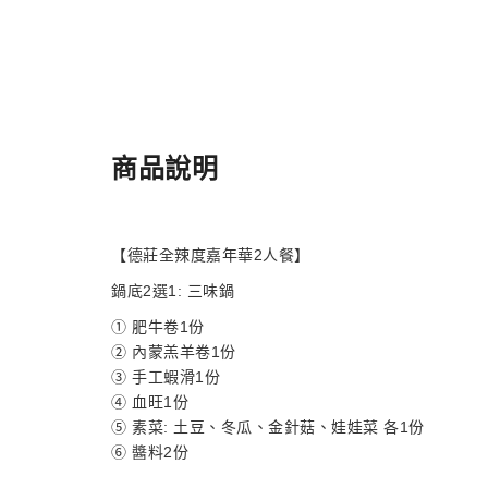
商品說明
【德莊全辣度嘉年華2人餐】
鍋底2選1: 三味鍋
① 肥牛卷1份
② 內蒙羔羊卷1份
③ 手工蝦滑1份
④ 血旺1份
⑤ 素菜: 土豆、冬瓜、金針菇、娃娃菜 各1份
⑥ 醬料2份