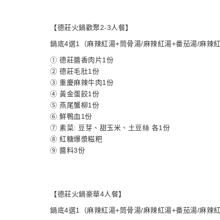
【德莊火鍋歡聚2-3人餐】
鍋底4選1（麻辣紅湯+筒骨湯/麻辣紅湯+番茄湯/麻辣
① 德莊醬香肉片1份
② 德莊毛肚1份
③ 重慶麻辣牛肉1份
④ 黃金蛋餃1份
⑤ 燕尾蟹柳1份
⑥ 鮮鴨血1份
⑦ 素菜: 豆芽、甜玉米、土豆絲 各1份
⑧ 紅糖爆漿糍粑
⑨ 醬料3份
【德莊火鍋豪華4人餐】
鍋底4選1（麻辣紅湯+筒骨湯/麻辣紅湯+番茄湯/麻辣