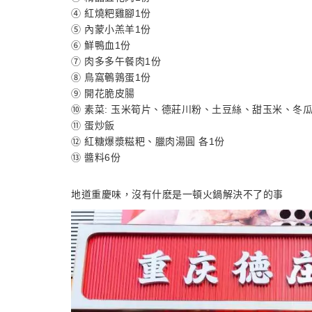
④ 紅燒粑雞腳1份
⑤ 內蒙小羔羊1份
⑥ 鮮鴨血1份
⑦ 肉多多午餐肉1份
⑧ 鳥窩鵪鶉蛋1份
⑨ 開花脆皮腸
⑩ 素菜: 玉米筍片、德莊川粉、土豆絲、甜玉米、冬瓜
⑪ 蛋炒飯
⑫ 紅糖爆漿糍粑、臘肉湯圓 各1份
⑬ 醬料6份
地道重慶味，沒有什麽是一頓火鍋解決不了的事