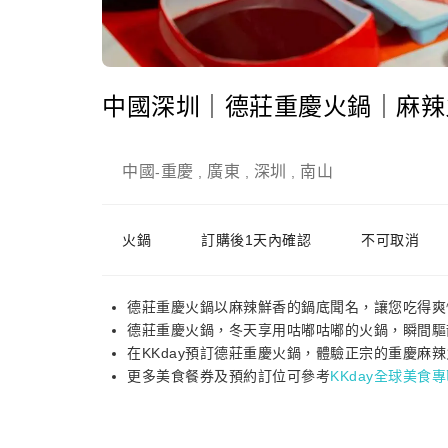
中國深圳｜德莊重慶火鍋｜麻辣
中國
重慶
廣東
深圳
南山
-
,
,
,
火鍋
訂購後1天內確認
不可取消
德莊重慶火鍋以麻辣鮮香的鍋底聞名，讓您吃得
德莊重慶火鍋，冬天享用咕嘟咕嘟的火鍋，瞬間
在KKday預訂德莊重慶火鍋，體驗正宗的重慶麻
更多美食餐券及預約訂位可參考
KKday全球美食