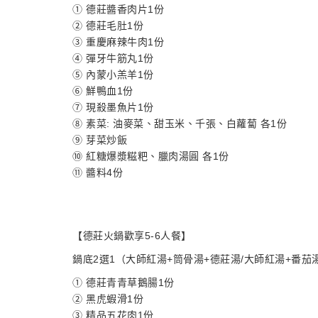
① 德莊醬香肉片1份
② 德莊毛肚1份
③ 重慶麻辣牛肉1份
④ 彈牙牛筋丸1份
⑤ 內蒙小羔羊1份
⑥ 鮮鴨血1份
⑦ 現殺墨魚片1份
⑧ 素菜: 油麥菜、甜玉米、千張、白蘿蔔 各1份
⑨ 芽菜炒飯
⑩ 紅糖爆漿糍粑、臘肉湯圓 各1份
⑪ 醬料4份
【德莊火鍋歡享5-6人餐】
鍋底2選1（大師紅湯+筒骨湯+德莊湯/大師紅湯+番茄
① 德莊青青草鵝腸1份
② 黑虎蝦滑1份
③ 精品五花肉1份