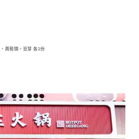
、萵筍頭、豆芽 各1份