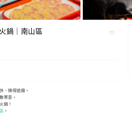
火鍋｜南山區
爽快、辣得過癮。
驅散寒意。
辣火鍋！
專區
。