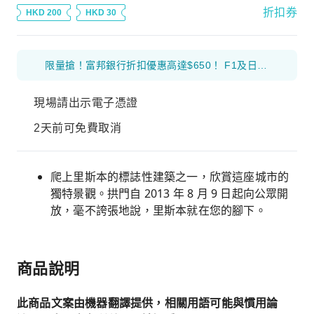
折扣券
HKD 200
HKD 30
限量搶！富邦銀行折扣優惠高達$650！ F1及日本花火等體驗產品 滿$1000 減$300 優惠碼： 26FB300 環球海外旅遊產品 滿$800 減$200 優惠碼： 26FB200 香港及大灣區旅遊產品 滿$500 減$100 優惠碼： 26FB100
現場請出示電子憑證
2天前可免費取消
爬上里斯本的標誌性建築之一，欣賞這座城市的
獨特景觀。拱門自 2013 年 8 月 9 日起向公眾開
放，毫不誇張地說，里斯本就在您的腳下。
商品說明
此商品文案由機器翻譯提供，相關用語可能與慣用論