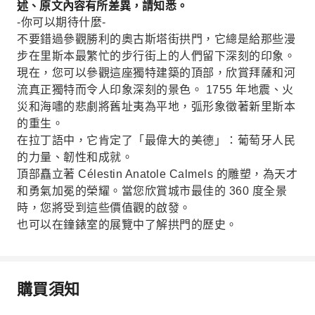
述、原文內容有所差異，請知悉。
-你可以期待什麼-
不要錯過參觀勝利的奧古斯塔街拱門，它總是給那些漫
步在里斯本最繁忙的步行街上的人們留下深刻的印象。
現在，您可以參觀這座獨特建築的頂部，欣賞拜薩和河
流真正獨特而令人印象深刻的景色。 1755 年地震、火
災和海嘯的悲​​劇將舊址夷為平地，弧形象徵著新里斯本
的重生。
在拉丁語中，它肯定了「最偉大的美德」：葡萄牙人民
的力量、韌性和成就。
頂部矗立著 Célestin Anatole Calmels 的雕塑，為天才
和勇氣加冕的榮耀。當您欣賞城市最佳的 360 度全景
時，您將受到這些價值觀的啟發。
也可以在鐘錶室的展覽中了解拱門的歷史。
購買須知