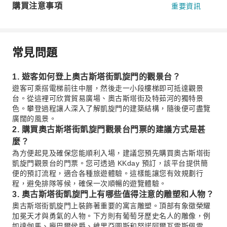
購買注意事項
重要資訊
常見問題
1. 遊客如何登上奧古斯塔街凱旋門的觀景台？
遊客可乘搭電梯前往中層，然後走一小段樓梯即可抵達觀景
台。從這裡可欣賞貿易廣場、奧古斯塔街及特茹河的獨特景
色。攀登過程讓人深入了解凱旋門的建築結構，隨後便可盡覽
廣闊的風景。
2. 購買奧古斯塔街凱旋門觀景台門票的建議方式是甚
麼？
為方便起見及確保您能順利入場，建議您預先購買奧古斯塔街
凱旋門觀景台的門票。您可透過 KKday 預訂，該平台提供簡
便的預訂流程，適合各種旅遊體驗。這樣能讓您有效規劃行
程，避免排隊等候，確保一次順暢的遊覽體驗。
3. 奧古斯塔街凱旋門上有哪些值得注意的雕塑和人物？
奧古斯塔街凱旋門上裝飾著重要的寓言雕塑。頂部有象徵榮耀
加冕天才與勇氣的人物。下方則有葡萄牙歷史名人的雕像，例
如達伽馬、龐巴爾侯爵、維里亞圖斯和努諾阿爾瓦雷斯佩雷