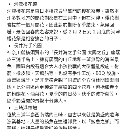
河津櫻花道
河津櫻花祭是東日本櫻花最早盛開的櫻花祭典。雖然本
州多數地方的開花期都是在三月中，但在河津，櫻花樹
會提前一個月開花。因此對於期盼冬季結束、氣候回
暖，景色回春的遊客來說，從 2 月 2 日到 2 月底的河津
櫻花祭是相當適合的日子。
長井海手公園
神奈川縣橫須賀市的「長井海之手公園 太陽之丘」座落
於三浦半島上，擁有廣闊的山丘地和一望無際的海岸景
色，園區內設有適合大人小孩挑戰的大型體能設施、射
箭、橡皮艇、天鵝船等，也設有手作工坊、BBQ 設施、
露營區域等，是非常適合親子同遊的全方位休閒娛樂園
區。此外園區內更種滿了繽紛的四季花卉，包括如春季
的粉蝶花、油菜花，夏季的向日葵、秋季的波斯菊等，
隨季節盛開的景觀十分迷人。
三崎港市場
位於三浦半島西南端的三崎，自古以來就是繁盛的遠洋
漁業基地，大量的鮪魚在這裡卸貨，以「鮪魚之鄉」而
著稱。這裡是頗受歡迎的旅遊勝地。