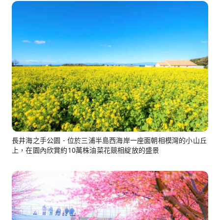
長井海之手公園 - 位於三浦半島西海岸一座面朝相模灣的小山丘
上，在園內欣賞約10萬株油菜花競相綻放的盛景