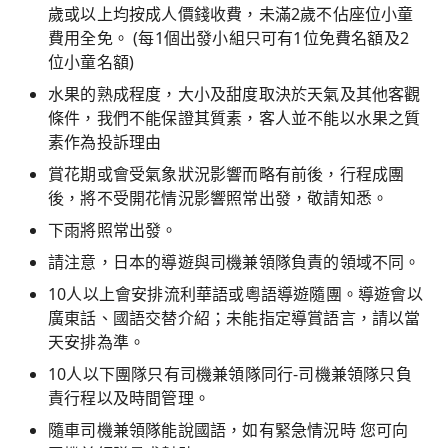
歲或以上均按成人價錢收費，未滿2歲不佔座位小童
費用全免。 (每1個出發小組只可有1位免費名額及2
位小童名額)
水果的熟成程度，大小及甜度取決於天氣及其他客觀
條件，我們不能保證其質素，客人並不能以水果之質
素作為投訴理由
賞花期或會受氣象狀況影響而略有前後，行程成團
後，將不受開花情況影響照常出發，敬請知悉。
下雨將照常出發。
請注意，日本的導遊與司機兼領隊負責的領域不同。
10人以上會安排流利華語或粵語導遊隨團。導遊會以
廣東話、國語交替介紹；未能指定導賞語言，請以當
天安排為準。
10人以下團隊只有司機兼領隊同行-司機兼領隊只負
責行程以及時間管理。
隨車司機兼領隊能說國語，如有緊急情況時 您可向