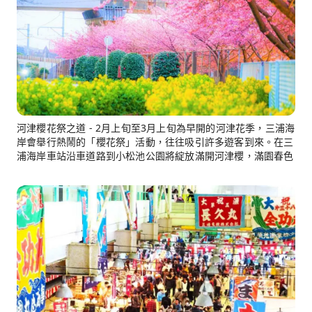
河津櫻花祭之道 - 2月上旬至3月上旬為早開的河津花季，三浦海
岸會舉行熱鬧的「櫻花祭」活動，往往吸引許多遊客到來。在三
浦海岸車站沿車道路到小松池公園將綻放滿開河津櫻，滿園春色