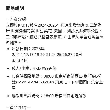
商品說明
－方案介紹－
立即於KKday報名2024-2025年東京出發鎌倉 & 三浦海
岸 & 河津櫻花祭 & 油菜花1天團！ 到訪長井海手公園、
三崎港市場、鐮倉八幡宮表參道 。 由流利華語或粵語導
遊隨團。
出發日期：2025年
2月14,17,18,19,20,21,24,25,26,27,28日
3月3,4日
成人/小童 : HKD $899/位
集合時間及地點：08:00 東京新宿站西口(步行約5分
鐘)Toko Mode Gakuen 東京モード学園門口集合上
車
解散地點及時間：18:00 新宿西口附近解散
－產品介紹 －