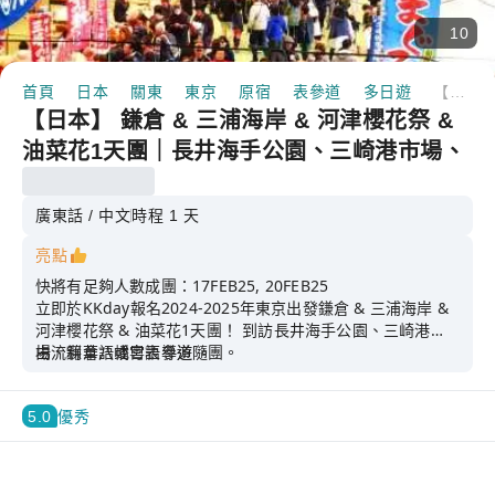
10
首頁
日本
關東
東京
原宿
表參道
多日遊
【日本】 鎌倉 & 三浦海岸 & 河津櫻花祭 & 油菜花1天團｜長井海手公園、三崎港市場、鐮倉八幡宮表參道 ｜東京出發
【日本】 鎌倉 & 三浦海岸 & 河津櫻花祭 &
油菜花1天團｜長井海手公園、三崎港市場、
鐮倉八幡宮表參道 ｜東京出發
廣東話 / 中文
時程 1 天
亮點
快將有足夠人數成團：17FEB25, 20FEB25
立即於KKday報名2024-2025年東京出發鎌倉 & 三浦海岸 &
河津櫻花祭 & 油菜花1天團！ 到訪長井海手公園、三崎港市
場、鐮倉八幡宮表參道 。
由流利華語或粵語導遊隨團。
5.0
優秀