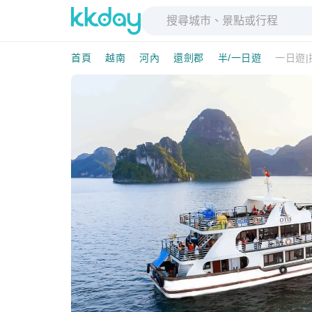
首頁
越南
河內
還劍郡
半/一日遊
一日遊|