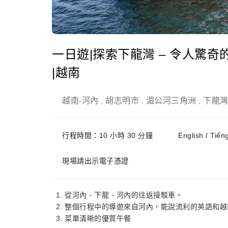
一日遊|探索下龍灣 – 令人驚奇的
|越南
越南
河內
胡志明市
湄公河三角洲
下龍
-
,
,
,
行程時間：10 小時 30 分鐘
English / Tiế
現場請出示電子憑證
從河內 - 下龍 - 河內的往返接駁車。
整個行程中的導遊來自河內，能說流利的英語和越
菜單清晰的優質午餐