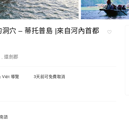
洞穴 – 蒂托普島 |來自河內首都
灣
還劍郡
,
ng Việt 導覽
3天前可免費取消
南語