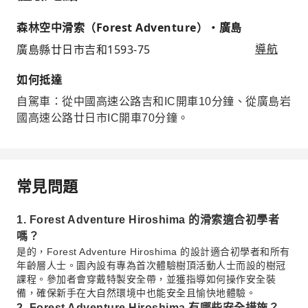
森林空中滑索（Forest Adventure）・廣島
廣島縣廿日市吉和1593-75
導航
如何抵達
自駕車：從中國高速公路吉和IC開車10分鐘、從廣島岩
國高速公路廿日市IC開車70分鐘。
常見問題
1. Forest Adventure Hiroshima 的滑索適合初學者
嗎？
是的，Forest Adventure Hiroshima 的設計適合初學者和所有
年齡層人士。園內設有專為首次體驗樹頂活動人士而設的樹冠
課程。參加者會穿戴特製安全帶，並獲指導如何操作安全裝
備，確保新手在大自然環境中也能安全且愉快地體驗。
2. Forest Adventure Hiroshima 有哪些安全措施？