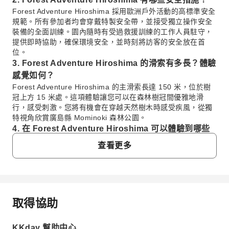
Forest Adventure Hiroshima 採用歐洲戶外活動的高標準安全
規範。所有參加者均會穿戴特製安全帶，並接受獨立操作安全
裝備的全面訓練。園內隨時有受過救援訓練的工作人員駐守，
提供即時協助，確保環境安全，並時刻將訪客的安全放在首
位。
3. Forest Adventure Hiroshima 的滑索有多長？體驗
感覺如何？
Forest Adventure Hiroshima 的主滑索長達 150 米，位於樹
冠上方 15 米處。這項體驗讓您可以在森林樹冠間優雅地滑
行，感受刺激。您將有機會在穿越天然樹木時感受疾風，從獨
特視角欣賞廣島縣 Mominoki 森林公園。
4. 在 Forest Adventure Hiroshima 可以體驗到哪些
獨特的活動？
查看更多
Forest Adventure Hiroshima 提供多樣的獨特戶外活動，不只
滑索。您可以體驗刺激的泰山秋韆，穿越建於天然樹木上的各
種樹頂挑戰，以及專為初學者設計的樹冠課程。另設有適合身
高 90 厘米以上兒童的專屬兒童課程，所有活動均旨在促進與
大自然的共存。
取得協助
常見問題
5. Forest Adventure Hiroshima 的活動能帶來多大的
刺激感？
KKday 幫助中心
Forest Adventure Hiroshima 的訪客可以期待刺激且振奮的戶
1. Forest Adventure Hiroshima 的滑索適合初學