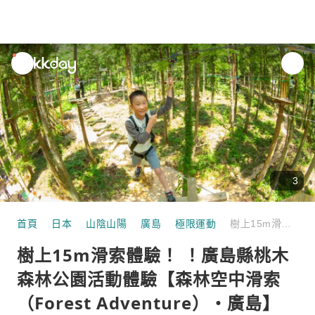
unread
notifications
3
首頁
日本
山陰山陽
廣島
極限運動
樹上15m滑索體驗！ ！廣島縣桃木森林公園活動體驗【森林空中滑索（Forest Adventure）・廣島】
樹上15m滑索體驗！ ！廣島縣桃木
森林公園活動體驗【森林空中滑索
（Forest Adventure）・廣島】