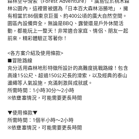
森林空中滑索（Forest Adventure）・廣島位於桃木森
林公園內，這裡曾被選為「日本百大森林浴勝地」，擁
有相當於86個東京巨蛋、約400公頃的廣大自然空間。
園區內設備齊全，無論是BBQ、露營還是戶外休閒活
動，都能玩上一整天！非常適合家庭、情侶、朋友一起
前來，精彩體驗正等著你！
<各方案介紹及使用條款>
■冒險路線
充分活用森林地形特徵所設計的高難度挑戰路線！包含
高達15公尺、超過150公尺長的滑索，以及經典的泰山
盪繩等人氣設施，充滿刺激與成就感。
所需時間：1小時30分～2小時
※依壅塞情況，可能需要更長時間
▼使用條款▼
所需時間：1個半小時～2小時
※依壅塞情況，可能需要更長時間