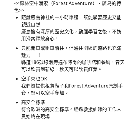
<<森林空中滑索（Forest Adventure）・廣島的特
色>>
距離嚴島神社約一小時車程，既能學習歷史又能
親近自然
廣島擁有深厚的歷史文化，動腦學習之後，不妨
用滑索釋放身心！
只能開車或租車前往，但通往園區的道路也充滿
魅力！ ！
縣道186號線兩旁遍布時尚的咖啡館和餐廳，春天
可以欣賞到新綠，秋天可以欣賞紅葉。
空手來也OK
我們還提供租賃鞋子和Forest Adventure原創手
套，您可以空手參加。
高安全標準
符合歐洲的高安全標準。經過救援訓練的工作人
員始終在現場