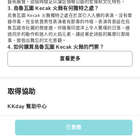
藝術展覽。這個時間足以讓您領略公園的宏偉和文化特色。
3. 烏魯瓦圖 Kecak 火舞有何獨特之處？
烏魯瓦圖 Kecak 火舞獨特之處在於其引人入勝的表演，沒有樂
器伴奏，完全依靠男性表演者有節奏的吟唱。表演背景設在烏
魯瓦圖寺壯麗的懸崖邊，伴隨著印度洋上令人驚嘆的日落，通
過同步的動作和迷人的火焰元素，講述著史詩般的羅摩衍那故
事，營造出難忘的文化景觀。
4. 如何購買烏魯瓦圖 Kecak 火舞的門票？
您可以輕鬆地在網上提前預訂烏魯瓦圖 Kecak 火舞的門票，由
查看更多
於需求量很大，強烈建議您這樣做。透過 KKday 預訂非常方
便，可以確保您的位置，而且經常包含無憂的酒店接送服務，
作為綜合旅遊套餐的一部分，確保您能順暢愉快地體驗，而無
需自行安排交通。
5. 參加烏魯瓦圖 Kecak 火舞的最佳時間是幾點？
取得協助
常見問題
參加烏魯瓦圖 Kecak 火舞的最佳時間是日落前，通常在傍晚
6:00 左右。這樣您就可以在印度洋日落的壯麗自然背景下觀賞
這場精彩的表演。提早抵達可以確保您有好的觀賞位置，並有
KKday 幫助中心
1. Garuda Wisnu Kencana 雕像的歷史意義是什
時間參觀寺廟園區。
麼？
6. 參加烏魯瓦圖 Kecak 火舞建議穿著什麼服裝？
Garuda Wisnu Kencana 雕像描繪了毗濕奴神騎著神話中
參加烏魯瓦圖 Kecak 火舞時，建議穿著端莊舒適的服裝。由於
已售罄
的神鳥迦樓羅，象徵著忠誠、犧牲和精神力量。它代表著
表演地點靠近烏魯瓦圖寺這個神聖的地方，遊客應遮蓋肩膀和
商品編號: 261973
印度教史詩中，迦樓羅為了讓母親擺脫奴役而尋找不死甘
膝蓋。如果您沒有合適的服裝，許多當地攤販也提供沙籠租賃