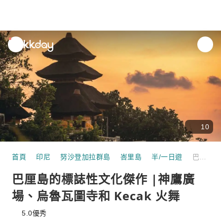
unread
notifications
10
首頁
印尼
努沙登加拉群島
峇里島
半/一日遊
巴厘島的標誌性文化傑作 |神鷹廣場、烏魯瓦圖寺和 Kecak 火舞
巴厘島的標誌性文化傑作 |神鷹廣
場、烏魯瓦圖寺和 Kecak 火舞
5.0
優秀