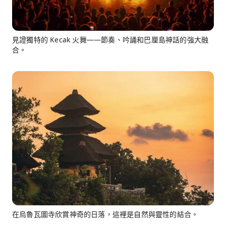
見證獨特的 Kecak 火舞——節奏、吟誦和巴厘島神話的強大融
合。
在烏魯瓦圖寺欣賞神奇的日落，這裡是自然與靈性的結合。