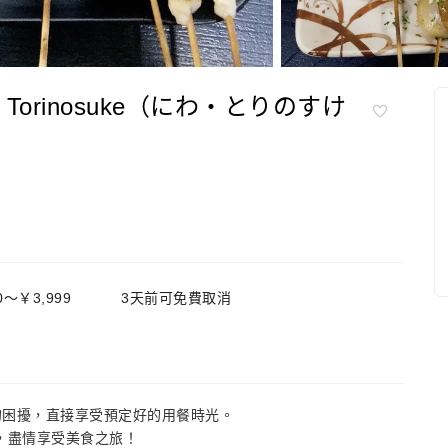
Torinosuke（にわ・とりのすけ
0～￥3,999
3天前可免費取消
的困擾，直接享受預定好的用餐時光。
，盡情享受美食之旅！