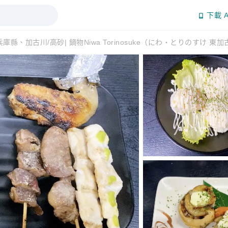
下載 A
兵庫縣、加古川/高砂| 鍋物Niwa Torinosuke（にわ・とりのすけ 東