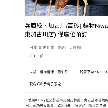
兵庫縣、加古川/高砂| 鍋物Niwa 
東加古川店)|僅座位預訂
日本
加古川市
關西
兵庫縣
-
,
,
3.1
一般
火鍋 · 燒肉燒烤 · 關東煮
晚餐平均 :￥3,00
現場請出示電子憑證
・使用KKday在旅行前事先預訂餐廳，免去排隊等候
-預訂成功後立即收到確認通知，讓您的用餐計劃無憂