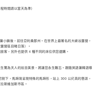
（返程時間請以當天為準）
的威廉小鎮後，前往亞利桑那州。在世界上最著名的大峽谷露營，
於露營區目睹日落）。
旅客，另外也提供 4 種不同的床位供您選購。
產生驚為天人的炫目美景，將讓您永生難忘。跟隨英語兼韓語導
切割下，馬蹄灣呈現特殊的馬蹄形，站上 300 公尺高的懸涯，
至拉斯維加斯市區。