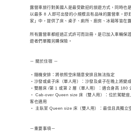
露營車旅行對美國人是最受歡迎的旅遊方式，同時也
以最多 8 人即可出發的小規模且有品味的露營車，
家」中，提供了床、桌子、廁所、廚房、冰箱等皆在
所有露營車都經過正式許可而註冊，是已加入車輛保
遊者們單獨另購保險。
－ 關於住宿 －
・隨機安排：將依照空床隨意安排且無法指定
・沙發或桌子床（單人用）：沙發及桌子在晚上將變成床
・雙層床 /第 1 或第 2 層（單人用）：適合身高 18
・ Cab-over Queen size 床（雙人用）：
客也適用
・ 主臥室 Queen size 床（雙人用）：最佳且具獨立空
－重要事項－