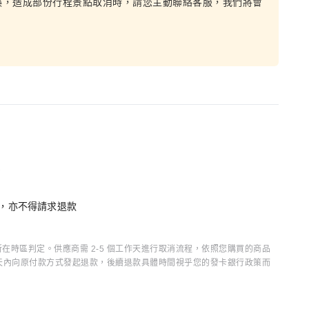
誤，造成部份行程景點取消時，請您主動聯絡客服，我們將會
消
單，亦不得請求退款
時區判定。供應商需 2-5 個工作天進行取消流程，依照您購買的商品
15 天內向原付款方式發起退款，後續退款具體時間視乎您的發卡銀行政策而