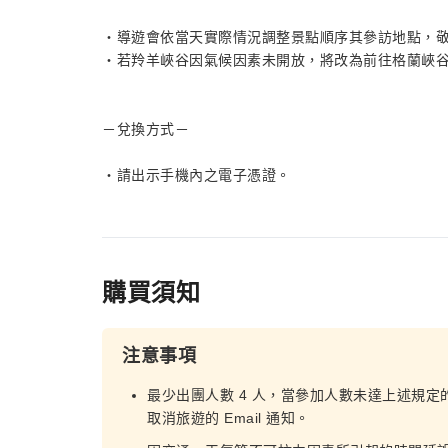
・導遊會依當天實際情況調整景點順序其參訪地點，
・若羚羊峽谷因氣候因素未開放，將改為前往格蘭峽
－兌換方式－
・請出示手機內之電子憑證。
購買須知
注意事項
最少出團人數 4 人，當參加人數未達上述規定
取消旅遊的 Email 通知。