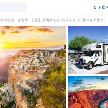
下載 A
【限時優惠－露營車二日遊】美國大峽谷&羚羊峽谷（拉斯維加斯出發）