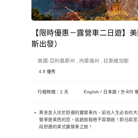
【限時優惠－露營車二日遊】美
斯出發）
美國
亞利桑那州
內華達州
拉斯維加斯
-
,
,
4.9
優秀
行程時間：2 天
English / 日本語 / 한국어
乘坐並入住於舒適的露營車內，前往人生必去的大
營車遊美西的您，這趟旅程絕不容錯過！即日起至202
段舒適的美式露營車之旅！