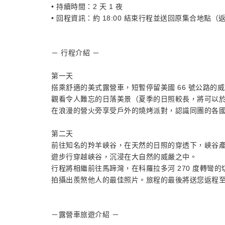
• 持續時間：2 天 1 夜
• 回程資訊：約 18:00 結束行程並送回原集合地點
－ 行程介紹 －
第一天
搭乘舒適的美式露營車，短暫停留美國 66 號公路
觀看令人難忘的日落美景（夏季的日照較長，將可以
在浪漫的營火旁享受戶外的燒烤派對，認識同團的各國
第二天
前往知名的羚羊峽谷，在天然的日照的穿透下，峽谷
遊步行穿越峽谷，沉浸在大自然的威嚴之中。
行程將相繼前往馬蹄灣，在科羅拉多河 270 度轉彎的
拍攝出羨煞他人的最佳照片。旅程的最後將送您返程
－露營車旅遊介紹 －